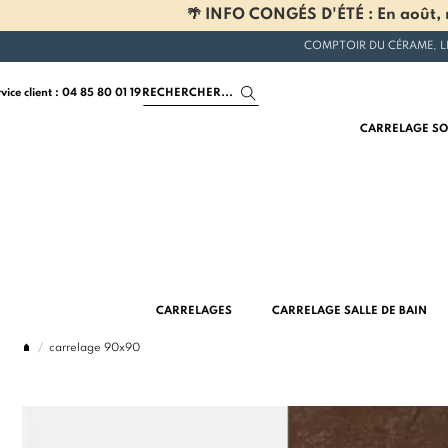
🌴 INFO CONGÉS D'ÉTÉ : En août, n
COMPTOIR DU CÉRAME, L
rvice client : 04 85 80 01 19
CARRELAGE SO
CARRELAGES
CARRELAGE SALLE DE BAIN
carrelage 90x90