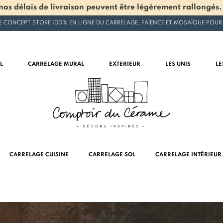
os délais de livraison peuvent être légèrement rallongés.
E CONCEPT STORE 100% EN LIGNE DU CARRELAGE, FAÏENCE ET MOSAÏQUE POUR
L
CARRELAGE MURAL
EXTERIEUR
LES UNIS
LE
CARRELAGE CUISINE
CARRELAGE SOL
CARRELAGE INTÉRIEUR