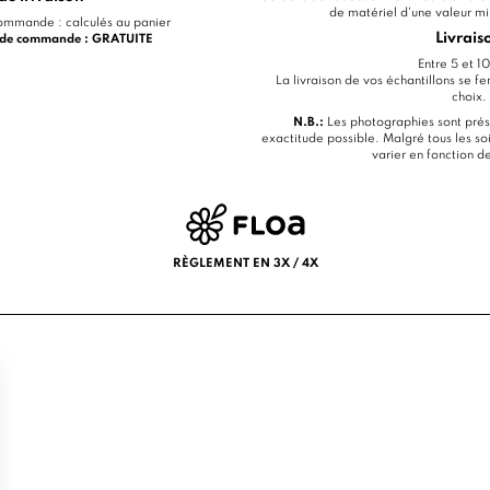
de matériel d'une valeur 
mmande : calculés au panier
Livrais
€ de commande : GRATUITE
Entre 5 et 10
La livraison de vos échantillons se fe
choix.
N.B.:
Les photographies sont prés
exactitude possible. Malgré tous les soi
varier en fonction d
RÈGLEMENT EN 3X / 4X