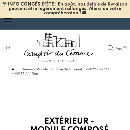
🌴 INFO CONGÉS D'ÉTÉ : En août, nos délais de livraison
peuvent être légèrement rallongés. Merci de votre
compréhension ! 🚚
(0)
FR
Panier
Extérieur - Module composé de 4 formats :22X22 / 22X44
/ 44X44 / 44X66
EXTÉRIEUR -