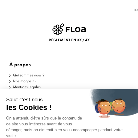
ex
RÈGLEMENT EN 3X / 4X
À propos
Qui sommes nous ?
Nos magasins
Mentions légales
Conditions d'utilisation
Politique de confidentialité
Aide
Echantillons
Livraisons
Retours
FAQ