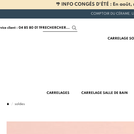
🌴 INFO CONGÉS D'ÉTÉ : En août, n
COMPTOIR DU CÉRAME, L
rvice client : 04 85 80 01 19
CARRELAGE SO
CARRELAGES
CARRELAGE SALLE DE BAIN
soldes