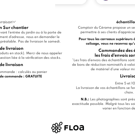
vraison
échantill
n Sur chantier
Comptoir du Cérame propose un ser
permettre à ses clients d'apprécier
ant l'entrée du jardin ou à la porte de
ment d'adresse, nous en demander le
Pour tous les carreaux supérieurs 
u préalable. Pas de livraison le samedi.
colisage, vous ne recevrez qu'
de livraison
Commandez des éc
produits en stock). Merci de nous appeler
les frais d'envois s
stion liée à la vérification des stocks.
*Les frais d'envois des échantillons so
de livraison
de bons de réduction nominatifs à val
de matériel d'une valeur 
mmande : calculés au panier
Livrais
€ de commande : GRATUITE
Entre 5 et 10
La livraison de vos échantillons se fe
choix.
N.B.:
Les photographies sont prés
exactitude possible. Malgré tous les soi
varier en fonction d