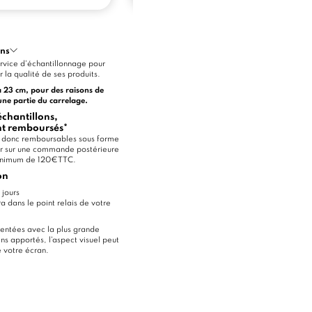
ons
vice d'échantillonnage pour
 la qualité de ses produits.
à 23 cm, pour des raisons de
une partie du carrelage.
hantillons,
ont remboursés*
nt donc remboursables sous forme
oir sur une commande postérieure
minimum de 120€TTC.
on
 jours
ra dans le point relais de votre
entées avec la plus grande
ns apportés, l'aspect visuel peut
e votre écran.