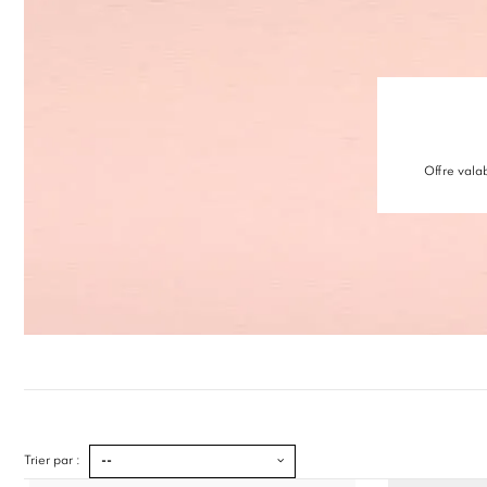
Offre vala
Trier par :
--