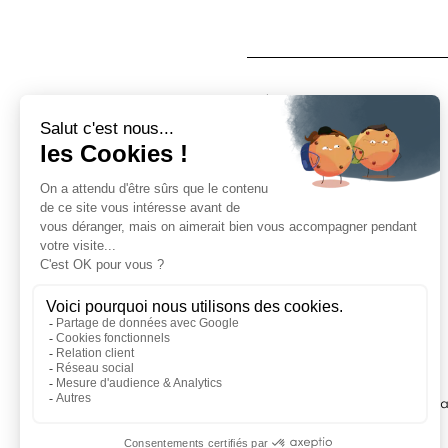
À propos
Qui sommes nous ?
Nos magasins
Mentions légales
Conditions d'utilisation
Politique de confidentialité
Aide
Echantillons
Livraisons
Retours
FAQ
Contactez-nous
Blog
Mar
ILS PARLENT DE NOUS