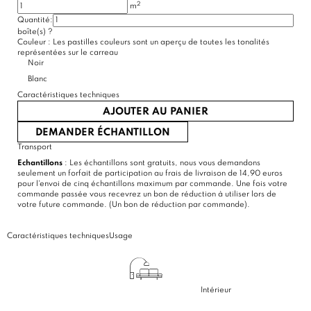
2
m
Quantité:
boîte(s)
?
(11 avis)
Couleur :
Les pastilles couleurs sont un aperçu de toutes les tonalités
représentées sur le carreau
Noir
Blanc
Caractéristiques techniques
AJOUTER AU PANIER
DEMANDER ÉCHANTILLON
Transport
Echantillons
: Les échantillons sont gratuits, nous vous demandons
seulement un forfait de participation au frais de livraison de 14,90 euros
pour l'envoi de cinq échantillons maximum par commande. Une fois votre
commande passée vous recevrez un bon de réduction à utiliser lors de
votre future commande. (Un bon de réduction par commande).
Caractéristiques techniques
Usage
Intérieur