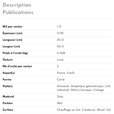
Description
Publications
M2 par carton
1.0
Épaisseur (cm)
0.95
Longueur (cm)
45.0
Largeur (cm)
45.0
Poids à l'unité (kg)
4.628
Texture
Lisse
Nb d'unité par carton
5
Aspect(s)
Pierre, Vieilli
Forme
Carré
Style(s)
Artisanal, Graphique géométrique, Loft
industriel, Rétro classique, Vintage
Matériel
Grès
Finition
Mat
Surface
Chauffage au Sol, Crédence, Mural, Sol