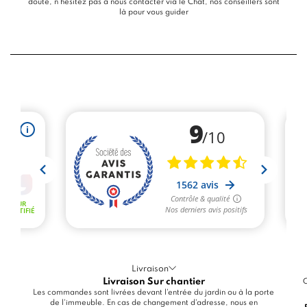
doute, n’hésitez pas à nous contacter via le
Chat
, nos conseillers sont
là pour vous guider
Livraison
Livraison Sur chantier
C
Les commandes sont livrées devant l'entrée du jardin ou à la porte
de l'immeuble. En cas de changement d'adresse, nous en