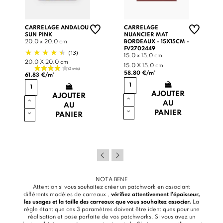
CARRELAGE ANDALOU
CARRELAGE
SUN PINK
NUANCIER MAT
20.0 x 20.0 cm
BORDEAUX - 15X15CM -
FV2702449
(13)
15.0 x 15.0 cm
20.0 X 20.0 cm
15.0 X 15.0 cm
58.80 €/m²
61.83 €/m²
AJOUTER
AJOUTER
AU
AU
PANIER
PANIER
NOTA BENE
Attention si vous souhaitez créer un patchwork en associant
différents modèles de carreaux ,
vérifiez attentivement l’épaisseur,
les usages et la taille des carreaux que vous souhaitez associer.
La
règle étant que ces 3 paramètres doivent être identiques pour une
réalisation et pose parfaite de vos patchworks. Si vous avez un