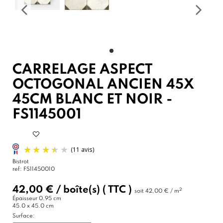
CARRELAGE ASPECT
OCTOGONAL ANCIEN 45X
45CM BLANC ET NOIR -
FS1145001
Bistrot
ref:
FS11450010
42,00 €
/
boîte(s)
( TTC )
2
soit
42,00 € / m
Épaisseur
0.95 cm
45.0 x 45.0 cm
Surface: