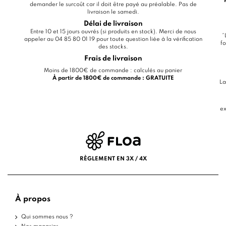
demander le surcoût car il doit être payé au préalable. Pas de
livraison le samedi.
Délai de livraison
Entre 10 et 15 jours ouvrés (si produits en stock). Merci de nous
*
appeler au 04 85 80 01 19 pour toute question liée à la vérification
fo
des stocks.
Frais de livraison
Moins de 1800€ de commande : calculés au panier
À partir de 1800€ de commande : GRATUITE
La
ex
RÈGLEMENT EN 3X / 4X
À propos
Qui sommes nous ?