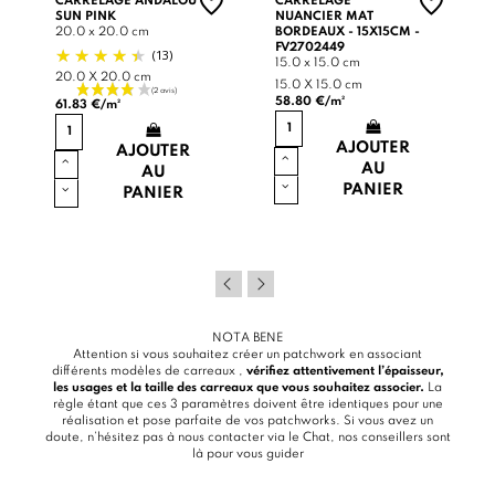
CARRELAGE ANDALOU
CARRELAGE
SUN PINK
NUANCIER MAT
20.0 x 20.0 cm
BORDEAUX - 15X15CM -
FV2702449
(13)
15.0 x 15.0 cm
20.0 X 20.0 cm
15.0 X 15.0 cm
58.80 €/m²
61.83 €/m²
AJOUTER
AJOUTER
AU
AU
PANIER
PANIER
NOTA BENE
Attention si vous souhaitez créer un patchwork en associant
différents modèles de carreaux ,
vérifiez attentivement l’épaisseur,
les usages et la taille des carreaux que vous souhaitez associer.
La
règle étant que ces 3 paramètres doivent être identiques pour une
réalisation et pose parfaite de vos patchworks. Si vous avez un
doute, n’hésitez pas à nous contacter via le
Chat
, nos conseillers sont
là pour vous guider