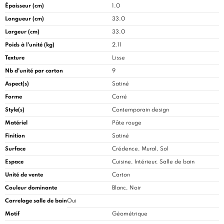
Épaisseur (cm)
1.0
Longueur (cm)
33.0
Largeur (cm)
33.0
Poids à l'unité (kg)
2.11
Texture
Lisse
Nb d'unité par carton
9
Aspect(s)
Satiné
Forme
Carré
Style(s)
Contemporain design
Matériel
Pâte rouge
Finition
Satiné
Surface
Crédence, Mural, Sol
Espace
Cuisine
, Intérieur, Salle de bain
Unité de vente
Carton
Couleur dominante
Blanc, Noir
Carrelage salle de bain
Oui
Motif
Géométrique