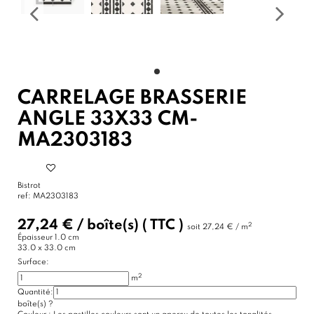
CARRELAGE BRASSERIE
ANGLE 33X33 CM-
MA2303183
Bistrot
ref:
MA2303183
27,24 €
/
boîte(s)
( TTC )
2
soit
27,24 € / m
Épaisseur
1.0 cm
33.0 x 33.0 cm
Surface:
2
m
Quantité:
boîte(s)
?