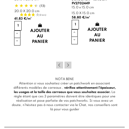
FV2702449
(13)
15.0 x 15.0 cm
20.0 X 20.0 cm
15.0 X 15.0 cm
58.80 €/m²
61.83 €/m²
AJOUTER
AJOUTER
AU
AU
PANIER
PANIER
NOTA BENE
Attention si vous souhaitez créer un patchwork en associant
différents modèles de carreaux ,
vérifiez attentivement l’épaisseur,
les usages et la taille des carreaux que vous souhaitez associer.
La
règle étant que ces 3 paramètres doivent être identiques pour une
réalisation et pose parfaite de vos patchworks. Si vous avez un
doute, n’hésitez pas à nous contacter via le
Chat
, nos conseillers sont
là pour vous guider