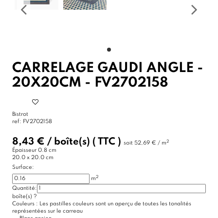
CARRELAGE GAUDI ANGLE -
20X20CM - FV2702158
Bistrot
ref:
FV2702158
8,43 €
/
boîte(s)
( TTC )
2
soit
52,69 € / m
Épaisseur
0.8 cm
20.0 x 20.0 cm
Surface:
2
m
Quantité:
boîte(s)
?
Couleurs :
Les pastilles couleurs sont un aperçu de toutes les tonalités
représentées sur le carreau