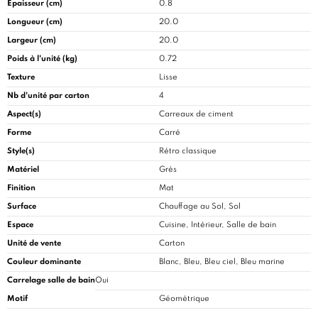
Épaisseur (cm)
0.8
Longueur (cm)
20.0
Largeur (cm)
20.0
Poids à l'unité (kg)
0.72
Texture
Lisse
Nb d'unité par carton
4
Aspect(s)
Carreaux de ciment
Forme
Carré
Style(s)
Rétro classique
Matériel
Grès
Finition
Mat
Surface
Chauffage au Sol, Sol
Espace
Cuisine
, Intérieur, Salle de bain
Unité de vente
Carton
Couleur dominante
Blanc, Bleu, Bleu ciel, Bleu marine
Carrelage salle de bain
Oui
Motif
Géométrique