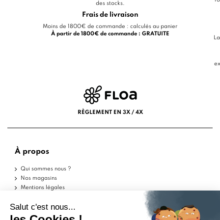
fo
des stocks.
Frais de livraison
Moins de 1800€ de commande : calculés au panier
À partir de 1800€ de commande : GRATUITE
La
ex
RÈGLEMENT EN 3X / 4X
À propos
Qui sommes nous ?
Nos magasins
Mentions légales
Conditions d'utilisation
Politique de confidentialité
Aide