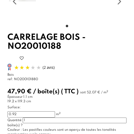
CARRELAGE BOIS -
NO20010188
Bois
ref:
NO200101880
47,90 €
/
boîte(s)
( TTC )
2
soit
52,07 € / m
Épaisseur
1.1 cm
19.2 x 119.3 cm
Surface:
2
m
Quantité:
boîte(s)
?
(2 avis)
Couleur :
Les pastilles couleurs sont un aperçu de toutes les tonalités