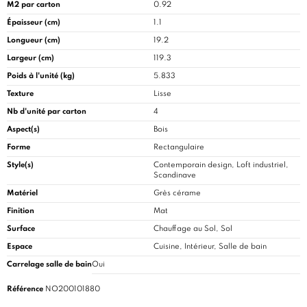
M2 par carton
0.92
Épaisseur (cm)
1.1
Longueur (cm)
19.2
Largeur (cm)
119.3
Poids à l'unité (kg)
5.833
Texture
Lisse
Nb d'unité par carton
4
Aspect(s)
Bois
Forme
Rectangulaire
Style(s)
Contemporain design, Loft industriel,
Scandinave
Matériel
Grès cérame
Finition
Mat
Surface
Chauffage au Sol, Sol
Espace
Cuisine
, Intérieur, Salle de bain
Carrelage salle de bain
Oui
Référence
NO200101880