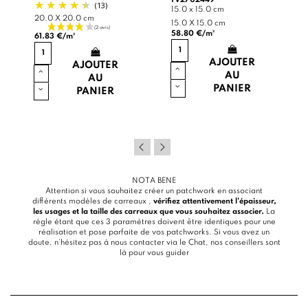
FV2702449
(13)
15.0 x 15.0 cm
20.0 X 20.0 cm
15.0 X 15.0 cm
58.80 €/m²
61.83 €/m²
AJOUTER
AJOUTER
AU
AU
PANIER
PANIER
NOTA BENE
Attention si vous souhaitez créer un patchwork en associant
différents modèles de carreaux ,
vérifiez attentivement l’épaisseur,
les usages et la taille des carreaux que vous souhaitez associer.
La
règle étant que ces 3 paramètres doivent être identiques pour une
réalisation et pose parfaite de vos patchworks. Si vous avez un
doute, n’hésitez pas à nous contacter via le
Chat
, nos conseillers sont
là pour vous guider