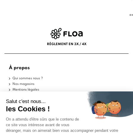
ex
RÈGLEMENT EN 3X / 4X
À propos
Qui sommes nous ?
Nos magasins
Mentions légales
Conditions d'utilisation
Politique de confidentialité
Aide
Echantillons
Livraisons
Retours