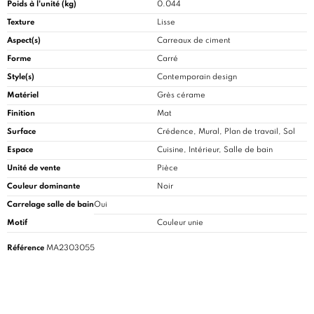
Poids à l'unité (kg)
0.044
Texture
Lisse
Aspect(s)
Carreaux de ciment
Forme
Carré
Style(s)
Contemporain design
Matériel
Grès cérame
Finition
Mat
Surface
Crédence, Mural, Plan de travail, Sol
Espace
Cuisine
, Intérieur, Salle de bain
Unité de vente
Pièce
Couleur dominante
Noir
Carrelage salle de bain
Oui
Motif
Couleur unie
Référence
MA2303055