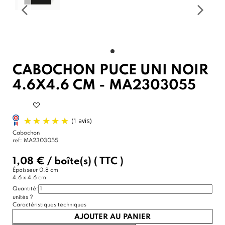
CABOCHON PUCE UNI NOIR
4.6X4.6 CM - MA2303055
Cabochon
ref:
MA2303055
1,08 €
/
boîte(s)
( TTC )
Épaisseur
0.8 cm
4.6 x 4.6 cm
Quantité:
unités
?
Caractéristiques techniques
AJOUTER AU PANIER
(1 avis)