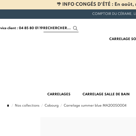
🌴 INFO CONGÉS D'ÉTÉ : En août, n
COMPTOIR DU CÉRAME, L
rvice client : 04 85 80 01 19
CARRELAGE SO
CARRELAGES
CARRELAGE SALLE DE BAIN
Nos collections
Cabourg
Carrelage summer blue MA20050004