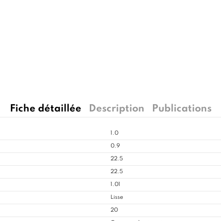
Fiche détaillée
Description
Publications
1.0
0.9
22.5
22.5
1.01
Lisse
20