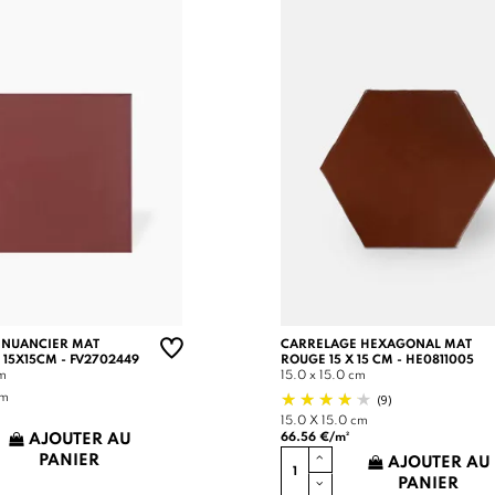
 NUANCIER MAT
CARRELAGE HEXAGONAL MAT
 15X15CM - FV2702449
ROUGE 15 X 15 CM - HE0811005
cm
15.0 x 15.0 cm
(9)
cm
15.0 X 15.0 cm
66.56 €/m²
AJOUTER AU
PANIER
AJOUTER AU
PANIER