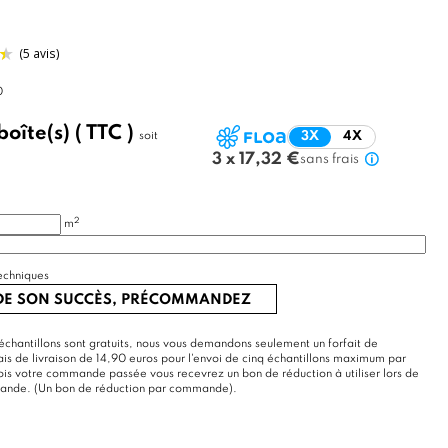
0
boîte(s)
( TTC )
soit
3X
4X
(5 avis)
3 x 17,32 €
sans frais
2
m
echniques
 DE SON SUCCÈS, PRÉCOMMANDEZ
échantillons sont gratuits, nous vous demandons seulement un forfait de
rais de livraison de 14,90 euros pour l'envoi de cinq échantillons maximum par
s votre commande passée vous recevrez un bon de réduction à utiliser lors de
mande. (Un bon de réduction par commande).