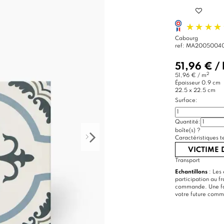
Cabourg
ref:
MA2005004
51,96 €
/
2
51,96 € / m
Épaisseur
0.9 cm
22.5 x 22.5 cm
Surface:
Quantité:
boîte(s)
?
Caractéristiques t
VICTIME
Transport
Echantillons
: Les 
participation au f
commande. Une foi
votre future com