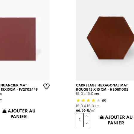
 NUANCIER MAT
CARRELAGE HEXAGONAL MAT
 15X15CM - FV2702449
ROUGE 15 X 15 CM - HE0811005
cm
15.0 x 15.0 cm
(9)
cm
15.0 X 15.0 cm
66.56 €/m²
AJOUTER AU
PANIER
AJOUTER AU
PANIER