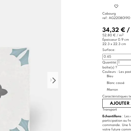
Cabourg
ref:
AG22080190
34,32 €
/
2
52,80 € / m
Épaisseur
0.9 cm
22.3 x 22.3 cm
Surface:
Quantité:
boîte(s)
?
Couleurs :
Les past
Bleu
Blanc cassé
Marron
Caractéristiques t
AJOUTER 
Transport
Echantillons
: Les 
participation au f
commande. Une foi
votre future com