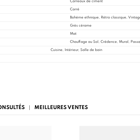
Carreaux de ciment
Carré
Bohème ethnique, Rétro classique, Vintag
Grès cérame
Mat
Chauffage au Sol, Crédence, Mural, Passag
Cuisine
, Intérieur, Salle de bain
CONSULTÉS
MEILLEURES VENTES