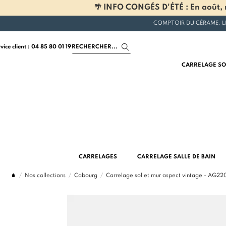
🌴 INFO CONGÉS D'ÉTÉ : En août, n
COMPTOIR DU CÉRAME, L
rvice client : 04 85 80 01 19
CARRELAGE SO
CARRELAGES
CARRELAGE SALLE DE BAIN
Nos collections
Cabourg
Carrelage sol et mur aspect vintage - AG2