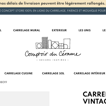
os délais de livraison peuvent être légèrement rallongés.
E CONCEPT STORE 100% EN LIGNE DU CARRELAGE, FAÏENCE ET MOSAÏQUE POUR
L
CARRELAGE MURAL
EXTERIEUR
LES UNIS
LE
CARRELAGE CUISINE
CARRELAGE SOL
CARRELAGE INTÉRIEUR
208019
CARRE
VINTA