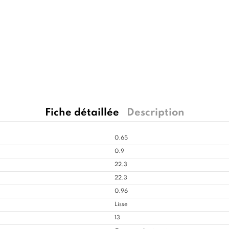
Fiche détaillée
Description
0.65
0.9
22.3
22.3
0.96
Lisse
13