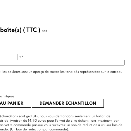
boîte(s)
( TTC )
soit
2
m
illes couleurs sont un aperçu de toutes les tonalités représentées sur le carreau
echniques
AU PANIER
DEMANDER ÉCHANTILLON
échantillons sont gratuits, nous vous demandons seulement un forfait de
rais de livraison de 14,90 euros pour l'envoi de cinq échantillons maximum par
s votre commande passée vous recevrez un bon de réduction à utiliser lors de
mande. (Un bon de réduction par commande).