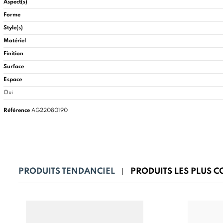
Aspect(s)
Forme
Style(s)
Matériel
Finition
Surface
Espace
Oui
Référence
AG22080190
PRODUITS TENDANCIEL
PRODUITS LES PLUS 