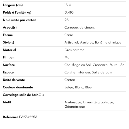
Largeur (cm)
15.0
Poids à l'unité (kg)
0.410
Nb d'unité par carton
25
Aspect(s)
Carreaux de ciment
Forme
Carré
Style(s)
Artisanal, Azulejos, Bohème ethnique
Matériel
Grès cérame
Finition
Mat
Surface
Chauffage au Sol, Crédence, Mural, Sol
Espace
Cuisine
, Intérieur, Salle de bain
Unité de vente
Carton
Couleur dominante
Beige, Blanc, Bleu
Carrelage salle de bain
Oui
Motif
Arabesque, Diversité graphique,
Géométrique
Référence
FV2702256