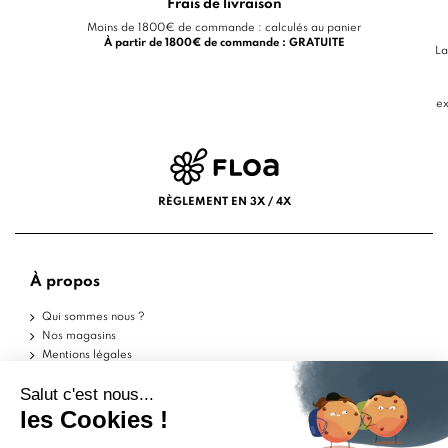
Frais de livraison
Moins de 1800€ de commande : calculés au panier
À partir de 1800€ de commande : GRATUITE
La
ex
RÈGLEMENT EN 3X / 4X
À propos
Qui sommes nous ?
Nos magasins
Mentions légales
Conditions d'utilisation
Politique de confidentialité
Aide