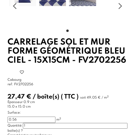
CARRELAGE SOL ET MUR
FORME GÉOMÉTRIQUE BLEU
CIEL - 15X15CM - FV2702256
Cabourg
ref:
FV2702256
27,47 €
/
boîte(s)
( TTC )
2
soit
49,05 € / m
Épaisseur
0.9 cm
15.0 x 15.0 cm
Surface:
2
m
Quantité:
boîte(s)
?