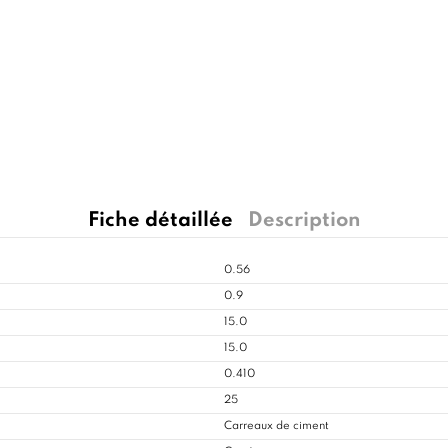
Fiche détaillée
Description
0.56
0.9
15.0
15.0
0.410
25
Carreaux de ciment