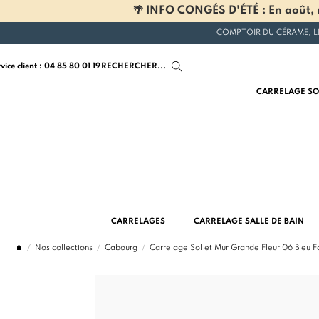
🌴 INFO CONGÉS D'ÉTÉ : En août, n
COMPTOIR DU CÉRAME, L
rvice client : 04 85 80 01 19
CARRELAGE SO
CARRELAGES
CARRELAGE SALLE DE BAIN
Nos collections
Cabourg
Carrelage Sol et Mur Grande Fleur 06 Bleu 