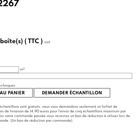
2267
boîte(s)
( TTC )
soit
2
m
echniques
AU PANIER
DEMANDER ÉCHANTILLON
échantillons sont gratuits, nous vous demandons seulement un forfait de
rais de livraison de 14,90 euros pour l'envoi de cinq échantillons maximum par
s votre commande passée vous recevrez un bon de réduction à utiliser lors de
mande. (Un bon de réduction par commande).