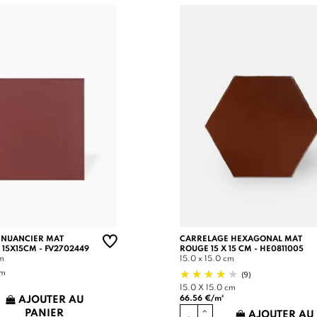
 NUANCIER MAT
CARRELAGE HEXAGONAL MAT
 15X15CM - FV2702449
ROUGE 15 X 15 CM - HE0811005
cm
15.0 x 15.0 cm
(9)
cm
15.0 X 15.0 cm
66.56 €/m²
AJOUTER AU
PANIER
AJOUTER AU