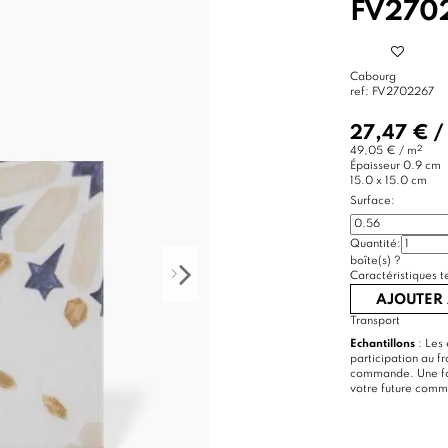
FV270
Cabourg
ref:
FV2702267
27,47 €
/
2
49,05 € / m
Épaisseur
0.9 cm
15.0 x 15.0 cm
Surface:
Quantité:
boîte(s)
?
Caractéristiques t
AJOUTER 
Transport
Echantillons
: Les 
participation au f
commande. Une foi
votre future com