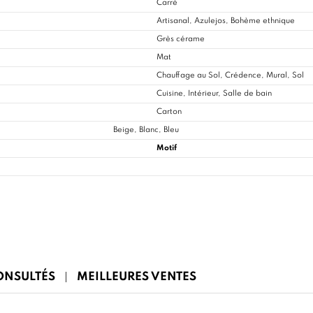
Carré
Artisanal, Azulejos, Bohème ethnique
Grès cérame
Mat
Chauffage au Sol, Crédence, Mural, Sol
Cuisine
, Intérieur, Salle de bain
Carton
Beige, Blanc, Bleu
Motif
CONSULTÉS
MEILLEURES VENTES