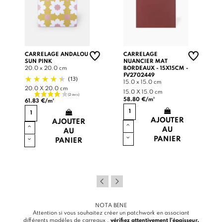
CARRELAGE ANDALOU
CARRELAGE
SUN PINK
NUANCIER MAT
20.0 x 20.0 cm
BORDEAUX - 15X15CM -
FV2702449
(13)
15.0 x 15.0 cm
20.0 X 20.0 cm
15.0 X 15.0 cm
58.80 €/m²
61.83 €/m²
AJOUTER
AJOUTER
AU
AU
PANIER
PANIER
NOTA BENE
Attention si vous souhaitez créer un patchwork en associant
différents modèles de carreaux ,
vérifiez attentivement l’épaisseur,