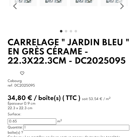
CARRELAGE " JARDIN BLEU "
EN GRÈS CÉRAME -
22.3X22.3CM - DC2025095
Cabourg
ref:
DC2025095
34,80 €
/
boîte(s)
( TTC )
2
soit
53,54 € / m
Épaisseur
0.9 cm
22.3 x 22.3 cm
Surface:
2
m
Quantité:
boîte(s)
?