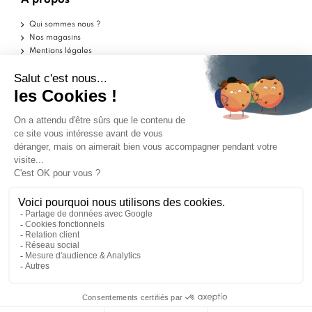
À propos
Qui sommes nous ?
Nos magasins
Mentions légales
Conditions d'utilisation
Politique de confidentialité
Aide
Echantillons
Livraisons
Retours
FAQ
Contactez-nous
Blog
Marchand approuvé par la Société des Avis Garantis,
cliquez ici pour vérifier
.
ILS PARLENT DE NOUS
9
9
/10
/10
1562 avis
1562 avis