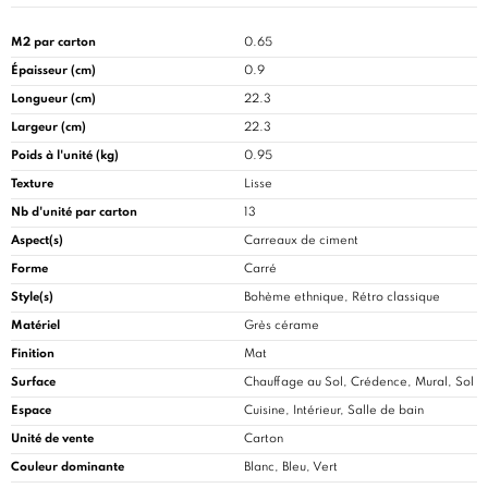
M2 par carton
0.65
Épaisseur (cm)
0.9
Longueur (cm)
22.3
Largeur (cm)
22.3
Poids à l'unité (kg)
0.95
Texture
Lisse
Nb d'unité par carton
13
Aspect(s)
Carreaux de ciment
Forme
Carré
Style(s)
Bohème ethnique, Rétro classique
Matériel
Grès cérame
Finition
Mat
Surface
Chauffage au Sol, Crédence, Mural, Sol
Espace
Cuisine
, Intérieur, Salle de bain
Unité de vente
Carton
Couleur dominante
Blanc, Bleu, Vert