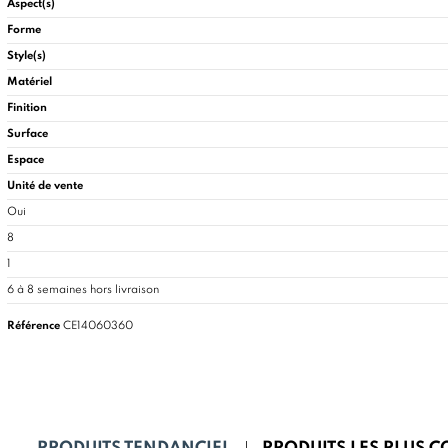
Aspect(s)
Forme
Style(s)
Matériel
Finition
Surface
Espace
Unité de vente
Oui
8
1
6 à 8 semaines hors livraison
Référence
CE14060360