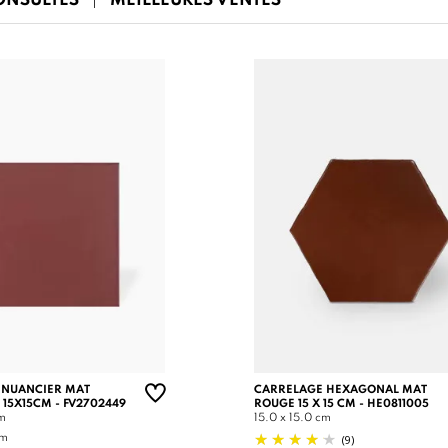
CONSULTÉS
MEILLEURES VENTES
 NUANCIER MAT
CARRELAGE HEXAGONAL MAT
 15X15CM - FV2702449
ROUGE 15 X 15 CM - HE0811005
cm
15.0 x 15.0 cm
(9)
cm