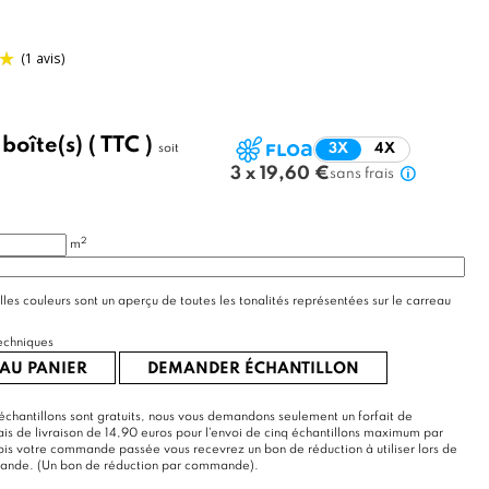
/
boîte(s)
( TTC )
soit
3X
4X
(1 avis)
3 x 19,60 €
sans frais
2
m
lles couleurs sont un aperçu de toutes les tonalités représentées sur le carreau
echniques
AU PANIER
DEMANDER ÉCHANTILLON
échantillons sont gratuits, nous vous demandons seulement un forfait de
rais de livraison de 14,90 euros pour l'envoi de cinq échantillons maximum par
s votre commande passée vous recevrez un bon de réduction à utiliser lors de
mande. (Un bon de réduction par commande).