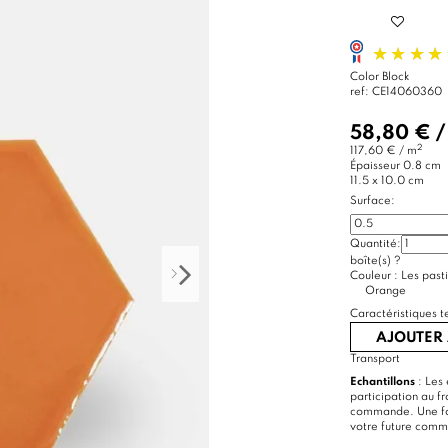
Color Block
ref:
CE14060360
58,80 €
2
117,60 € / m
Épaisseur
0.8 cm
11.5 x 10.0 cm
Surface:
Quantité:
boîte(s)
?
Couleur :
Les pasti
Orange
Caractéristiques t
AJOUTER 
Transport
Echantillons
: Les 
participation au f
commande. Une foi
votre future com