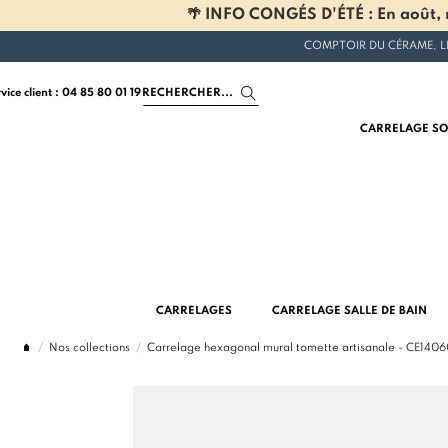
🌴 INFO CONGÉS D'ÉTÉ : En août, n
COMPTOIR DU CÉRAME, L
rvice client : 04 85 80 01 19
CARRELAGE SO
CARRELAGES
CARRELAGE SALLE DE BAIN
Nos collections
Carrelage hexagonal mural tomette artisanale - CE140