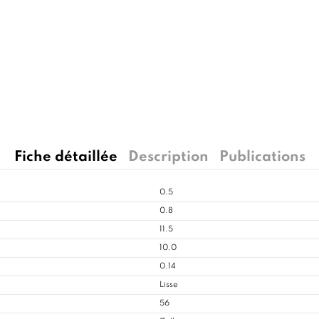
Fiche détaillée
Description
Publications
0.5
0.8
11.5
10.0
0.14
Lisse
56