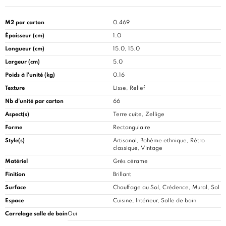
M2 par carton
0.469
Épaisseur (cm)
1.0
Longueur (cm)
15.0, 15.0
Largeur (cm)
5.0
Poids à l'unité (kg)
0.16
Texture
Lisse, Relief
Nb d'unité par carton
66
Aspect(s)
Terre cuite, Zellige
Forme
Rectangulaire
Style(s)
Artisanal, Bohème ethnique, Rétro
classique, Vintage
Matériel
Grès cérame
Finition
Brillant
Surface
Chauffage au Sol, Crédence, Mural, Sol
Espace
Cuisine
, Intérieur, Salle de bain
Carrelage salle de bain
Oui