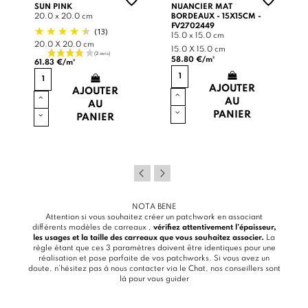
SUN PINK
NUANCIER MAT
20.0 x 20.0 cm
BORDEAUX - 15X15CM -
FV2702449
(13)
15.0 x 15.0 cm
20.0 X 20.0 cm
15.0 X 15.0 cm
58.80 €/m²
61.83 €/m²
AJOUTER
AJOUTER
AU
AU
PANIER
PANIER
NOTA BENE
Attention si vous souhaitez créer un patchwork en associant
différents modèles de carreaux ,
vérifiez attentivement l’épaisseur,
les usages et la taille des carreaux que vous souhaitez associer.
La
règle étant que ces 3 paramètres doivent être identiques pour une
réalisation et pose parfaite de vos patchworks. Si vous avez un
doute, n’hésitez pas à nous contacter via le
Chat
, nos conseillers sont
là pour vous guider