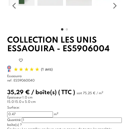
COLLECTION LES UNIS
ESSAOUIRA - ES5906004
Essaouira
ref:
ES59060040
35,29 €
/
boîte(s)
( TTC )
2
soit
75,25 € / m
Épaisseur
1.0 cm
15.0
15.0 x 5.0 cm
Surface:
2
m
Quantité:
boîte(s)
?
(1 avis)