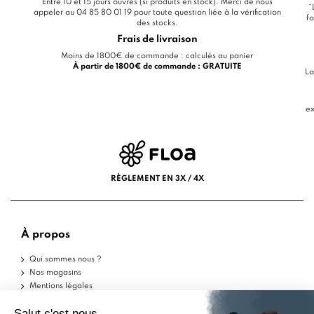
Entre 10 et 15 jours ouvrés (si produits en stock). Merci de nous
*
appeler au 04 85 80 01 19 pour toute question liée à la vérification
fo
des stocks.
Frais de livraison
Moins de 1800€ de commande : calculés au panier
À partir de 1800€ de commande : GRATUITE
La
ex
RÈGLEMENT EN 3X / 4X
À propos
Qui sommes nous ?
Nos magasins
Mentions légales
Conditions d'utilisation
Politique de confidentialité