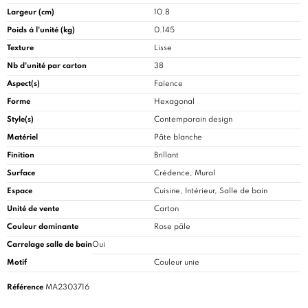
Largeur (cm)
10.8
Poids à l'unité (kg)
0.145
Texture
Lisse
Nb d'unité par carton
38
Aspect(s)
Faïence
Forme
Hexagonal
Style(s)
Contemporain design
Matériel
Pâte blanche
Finition
Brillant
Surface
Crédence, Mural
Espace
Cuisine
, Intérieur, Salle de bain
Unité de vente
Carton
Couleur dominante
Rose pâle
Carrelage salle de bain
Oui
Motif
Couleur unie
Référence
MA2303716