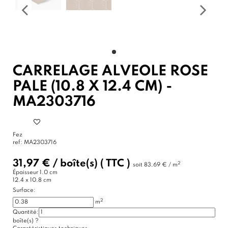
CARRELAGE ALVEOLE ROSE
PALE (10.8 X 12.4 CM) -
MA2303716
Fez
ref:
MA2303716
31,97 €
/
boîte(s)
( TTC )
2
soit
83,69 € / m
Épaisseur
1.0 cm
12.4 x 10.8 cm
Surface:
2
m
Quantité:
boîte(s)
?