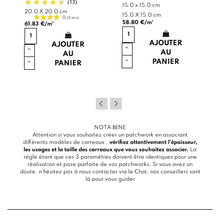
(13)
15.0 x 15.0 cm
20.0 X 20.0 cm
15.0 X 15.0 cm
58.80 €/m²
61.83 €/m²
AJOUTER
AJOUTER
AU
AU
PANIER
PANIER
NOTA BENE
Attention si vous souhaitez créer un patchwork en associant
différents modèles de carreaux ,
vérifiez attentivement l’épaisseur,
les usages et la taille des carreaux que vous souhaitez associer.
La
règle étant que ces 3 paramètres doivent être identiques pour une
réalisation et pose parfaite de vos patchworks. Si vous avez un
doute, n’hésitez pas à nous contacter via le
Chat
, nos conseillers sont
là pour vous guider