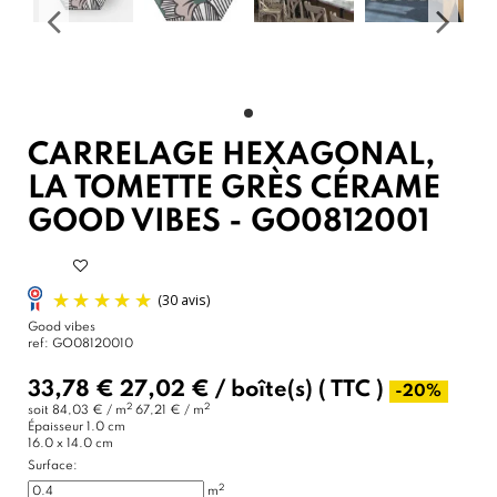
CARRELAGE HEXAGONAL,
LA TOMETTE GRÈS CÉRAME
GOOD VIBES - GO0812001
Good vibes
ref:
GO08120010
33,78 €
27,02 €
/
boîte(s)
( TTC )
-20%
2
2
soit
84,03 € / m
67,21 € / m
Épaisseur
1.0 cm
16.0 x 14.0 cm
Surface:
2
m