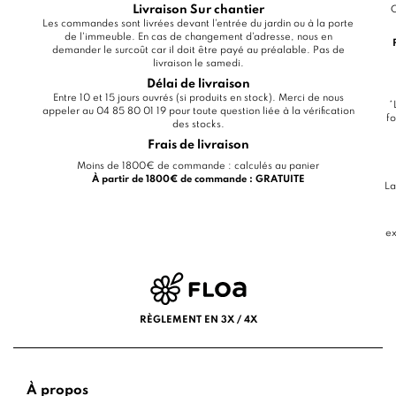
Livraison Sur chantier
C
Les commandes sont livrées devant l'entrée du jardin ou à la porte
de l'immeuble. En cas de changement d'adresse, nous en
demander le surcoût car il doit être payé au préalable. Pas de
livraison le samedi.
Délai de livraison
Entre 10 et 15 jours ouvrés (si produits en stock). Merci de nous
*
appeler au 04 85 80 01 19 pour toute question liée à la vérification
fo
des stocks.
Frais de livraison
Moins de 1800€ de commande : calculés au panier
À partir de 1800€ de commande : GRATUITE
La
ex
RÈGLEMENT EN 3X / 4X
À propos