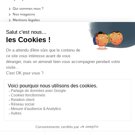
Qui sommes nous ?
Nos magasins
Mentions légales
Conditions d'utilisation
Politique de confidentialité
Aide
Echantillons
Livraisons
Retours
FAQ
Contactez-nous
Blog
Marchand approuvé par la Société des Avis Garantis,
cliquez ici pour vérifier
.
ILS PARLENT DE NOUS
9
9
/10
/10
1563 avis
1563 avis