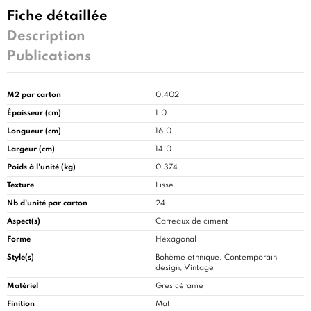
Fiche détaillée
Description
Publications
M2 par carton
0.402
Épaisseur (cm)
1.0
Longueur (cm)
16.0
Largeur (cm)
14.0
Poids à l'unité (kg)
0.374
Texture
Lisse
Nb d'unité par carton
24
Aspect(s)
Carreaux de ciment
Forme
Hexagonal
Style(s)
Bohème ethnique, Contemporain
design, Vintage
Matériel
Grès cérame
Finition
Mat