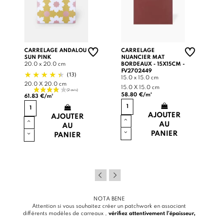
CARRELAGE ANDALOU
CARRELAGE
SUN PINK
NUANCIER MAT
20.0 x 20.0 cm
BORDEAUX - 15X15CM -
FV2702449
(13)
15.0 x 15.0 cm
20.0 X 20.0 cm
15.0 X 15.0 cm
58.80 €/m²
61.83 €/m²
AJOUTER
AJOUTER
AU
AU
PANIER
PANIER
NOTA BENE
Attention si vous souhaitez créer un patchwork en associant
différents modèles de carreaux ,
vérifiez attentivement l’épaisseur,