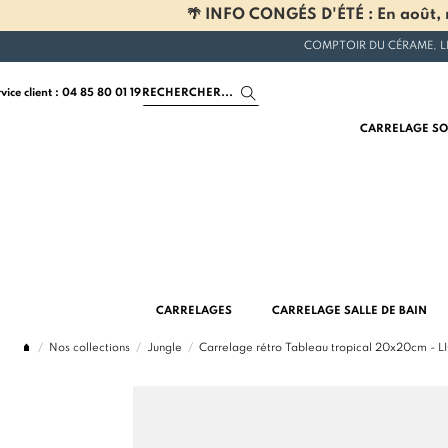
🌴 INFO CONGÉS D'ÉTÉ : En août, n
COMPTOIR DU CÉRAME, L
rvice client : 04 85 80 01 19
CARRELAGE SO
CARRELAGES
CARRELAGE SALLE DE BAIN
Nos collections
Jungle
Carrelage rétro Tableau tropical 20x20cm -