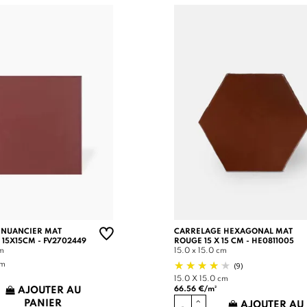
 NUANCIER MAT
CARRELAGE HEXAGONAL MAT
 15X15CM - FV2702449
ROUGE 15 X 15 CM - HE0811005
cm
15.0 x 15.0 cm
(9)
cm
15.0 X 15.0 cm
66.56 €/m²
AJOUTER AU
PANIER
AJOUTER AU