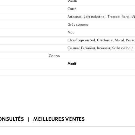
Vieilli
Carré
Artisanal, Loft industriel, Tropical floral, 
Grès cérame
Mat
Chauffage au Sol, Crédence, Mural, Passa
Cuisine
, Extérieur, Intérieur, Salle de bain
Carton
Motif
CONSULTÉS
MEILLEURES VENTES