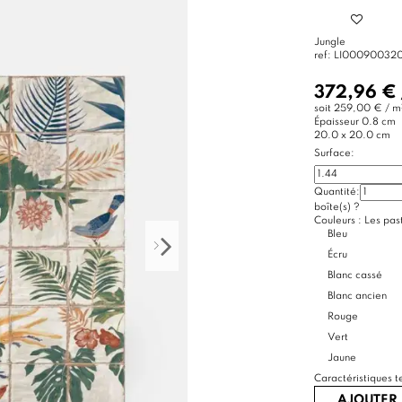
Jungle
ref:
LI00090032
372,96 €
soit
259,00 € / m
Épaisseur
0.8 cm
20.0 x 20.0 cm
Surface:
Quantité:
boîte(s)
?
Couleurs :
Les past
Bleu
Écru
Blanc cassé
Blanc ancien
Rouge
Vert
Jaune
Caractéristiques t
AJOUTER 