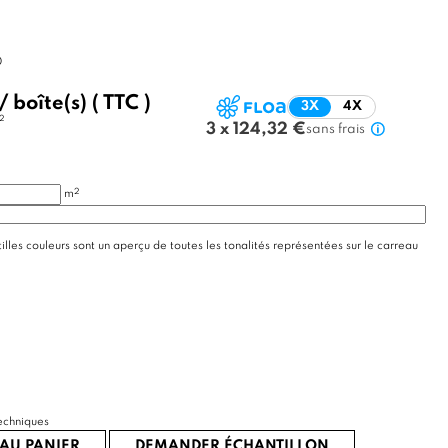
0
/
boîte(s)
( TTC )
3X
4X
2
3 x 124,32 €
sans frais
2
m
illes couleurs sont un aperçu de toutes les tonalités représentées sur le carreau
echniques
AU PANIER
DEMANDER ÉCHANTILLON