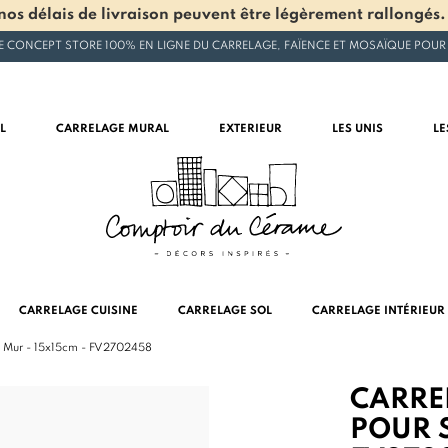
os délais de livraison peuvent être légèrement rallongés.
E CONCEPT STORE 100% EN LIGNE DU CARRELAGE, FAÏENCE ET MOSAÏQUE POUR
L
CARRELAGE MURAL
EXTERIEUR
LES UNIS
LE
CARRELAGE CUISINE
CARRELAGE SOL
CARRELAGE INTÉRIEUR
et Mur - 15x15cm - FV2702458
CARREL
POUR S