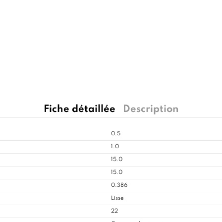
Fiche détaillée
Description
0.5
1.0
15.0
15.0
0.386
Lisse
22