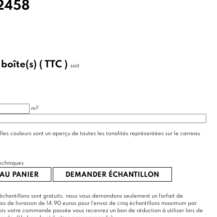
2458
/
boîte(s)
( TTC )
soit
2
m
lles couleurs sont un aperçu de toutes les tonalités représentées sur le carreau
echniques
AU PANIER
DEMANDER ÉCHANTILLON
échantillons sont gratuits, nous vous demandons seulement un forfait de
rais de livraison de 14,90 euros pour l'envoi de cinq échantillons maximum par
s votre commande passée vous recevrez un bon de réduction à utiliser lors de