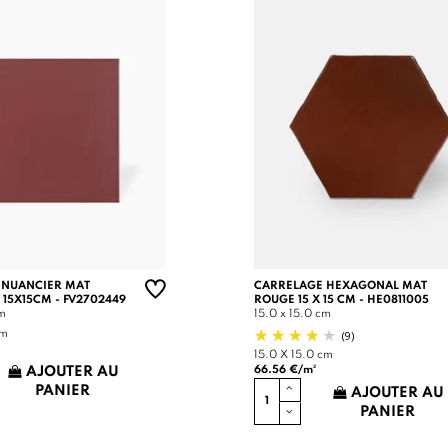
 NUANCIER MAT
CARRELAGE HEXAGONAL MAT
 15X15CM - FV2702449
ROUGE 15 X 15 CM - HE0811005
cm
15.0 x 15.0 cm
(9)
cm
15.0 X 15.0 cm
66.56 €/m²
AJOUTER AU
PANIER
AJOUTER AU
PANIER