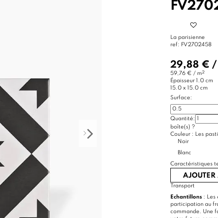
FV270
La parisienne
ref:
FV2702458
29,88 €
2
59,76 € / m
Épaisseur
1.0 cm
15.0 x 15.0 cm
Surface:
Quantité:
boîte(s)
?
Couleur :
Les pasti
Noir
Blanc
Caractéristiques t
AJOUTER 
Transport
Echantillons
: Les 
participation au f
commande. Une foi