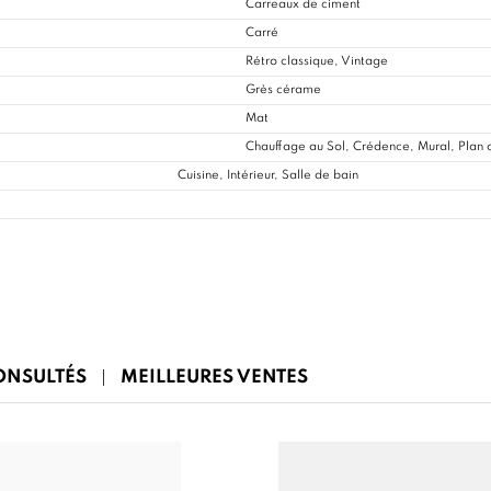
Carreaux de ciment
Carré
Rétro classique, Vintage
Grès cérame
Mat
Chauffage au Sol, Crédence, Mural, Plan d
Cuisine
, Intérieur, Salle de bain
CONSULTÉS
MEILLEURES VENTES