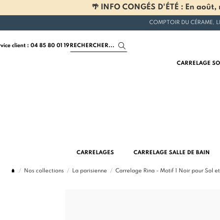
🌴 INFO CONGÉS D'ÉTÉ : En août, n
COMPTOIR DU CÉRAME, L
rvice client : 04 85 80 01 19
CARRELAGE SO
CARRELAGES
CARRELAGE SALLE DE BAIN
Nos collections
La parisienne
Carrelage Rina - Motif 1 Noir pour Sol 