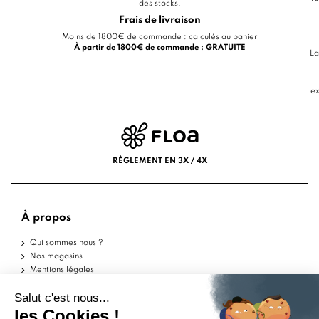
des stocks.
Frais de livraison
Moins de 1800€ de commande : calculés au panier
À partir de 1800€ de commande : GRATUITE
La
ex
RÈGLEMENT EN 3X / 4X
À propos
Qui sommes nous ?
Nos magasins
Mentions légales
Conditions d'utilisation
Politique de confidentialité
Aide