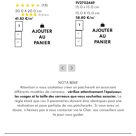
FV2702449
(13)
15.0 x 15.0 cm
20.0 X 20.0 cm
15.0 X 15.0 cm
58.80 €/m²
61.83 €/m²
AJOUTER
AJOUTER
AU
AU
PANIER
PANIER
NOTA BENE
Attention si vous souhaitez créer un patchwork en associant
différents modèles de carreaux ,
vérifiez attentivement l’épaisseur,
les usages et la taille des carreaux que vous souhaitez associer.
La
règle étant que ces 3 paramètres doivent être identiques pour une
réalisation et pose parfaite de vos patchworks. Si vous avez un
doute, n’hésitez pas à nous contacter via le
Chat
, nos conseillers sont
là pour vous guider