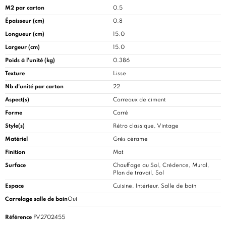
M2 par carton
0.5
Épaisseur (cm)
0.8
Longueur (cm)
15.0
Largeur (cm)
15.0
Poids à l'unité (kg)
0.386
Texture
Lisse
Nb d'unité par carton
22
Aspect(s)
Carreaux de ciment
Forme
Carré
Style(s)
Rétro classique, Vintage
Matériel
Grès cérame
Finition
Mat
Surface
Chauffage au Sol, Crédence, Mural,
Plan de travail, Sol
Espace
Cuisine
, Intérieur, Salle de bain
Carrelage salle de bain
Oui
Référence
FV2702455