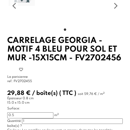
CARRELAGE GEORGIA -
MOTIF 4 BLEU POUR SOL ET
MUR -15X15CM - FV2702456
La parisienne
ref:
FV2702455
29,88 €
/
boîte(s)
( TTC )
2
soit
59,76 € / m
Épaisseur
0.8 cm
15.0 x 15.0 cm
Surface:
2
m
Quantité:
boîte(s)
?