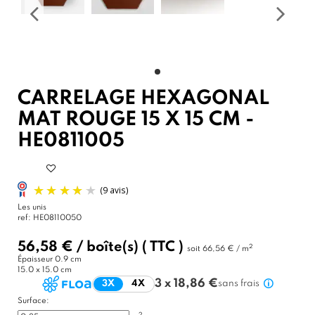
CARRELAGE HEXAGONAL
MAT ROUGE 15 X 15 CM -
HE0811005
Les unis
ref:
HE08110050
56,58 €
/
boîte(s)
( TTC )
2
soit
66,56 € / m
Épaisseur
0.9 cm
15.0 x 15.0 cm
3 x 18,86 €
3X
4X
sans frais
Surface:
2