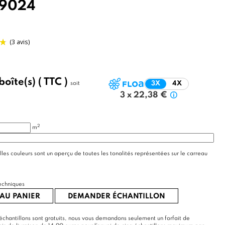
9024
boîte(s)
( TTC )
soit
3X
4X
(3 avis)
3 x 22,38 €
2
m
lles couleurs sont un aperçu de toutes les tonalités représentées sur le carreau
echniques
AU PANIER
DEMANDER ÉCHANTILLON
échantillons sont gratuits, nous vous demandons seulement un forfait de