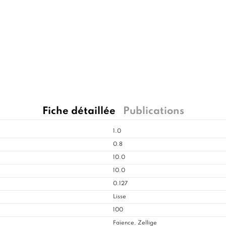
Fiche détaillée
Publications
1.0
0.8
10.0
10.0
0.127
Lisse
100
Faïence, Zellige