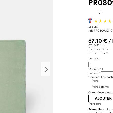
PR080
Les unis
ref:
PR08090240
67,10 €
/
2
67,10 € / m
Épaisseur
0.8 cm
10.0 x 10.0 cm
Surface:
Quantité:
boîte(s)
?
Couleur :
Les pasti
Vert
Vert pomme
Caractéristiques t
AJOUTER 
Transport
Echantillons
: Les 