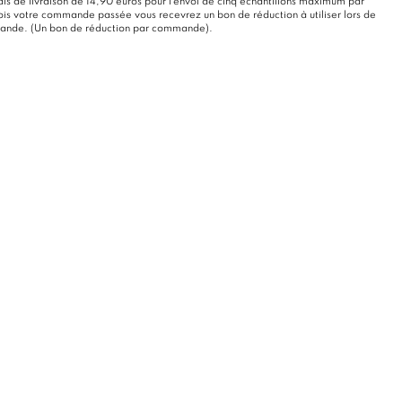
rais de livraison de 14,90 euros pour l'envoi de cinq échantillons maximum par
s votre commande passée vous recevrez un bon de réduction à utiliser lors de
mande. (Un bon de réduction par commande).