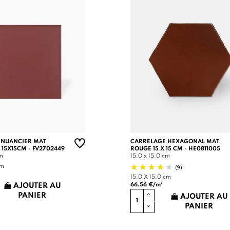
 NUANCIER MAT
CARRELAGE HEXAGONAL MAT
 15X15CM - FV2702449
ROUGE 15 X 15 CM - HE0811005
cm
15.0 x 15.0 cm
(9)
cm
15.0 X 15.0 cm
66.56 €/m²
AJOUTER AU
PANIER
AJOUTER AU
PANIER