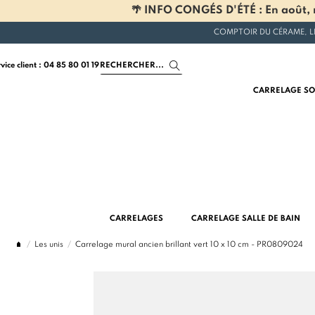
🌴 INFO CONGÉS D'ÉTÉ : En août, n
COMPTOIR DU CÉRAME, L
rvice client : 04 85 80 01 19
CARRELAGE SO
CARRELAGES
CARRELAGE SALLE DE BAIN
Les unis
Carrelage mural ancien brillant vert 10 x 10 cm - PR0809024