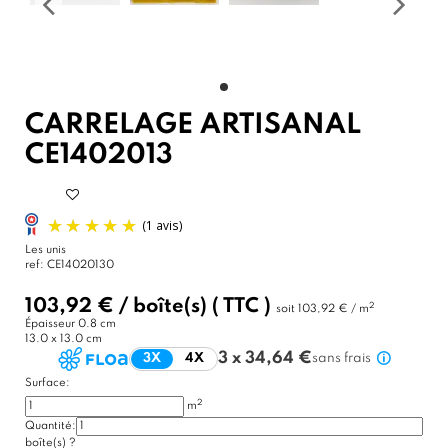
CARRELAGE ARTISANAL
CE1402013
Les unis
ref:
CE14020130
103,92 €
/
boîte(s)
( TTC )
2
soit
103,92 € / m
Épaisseur
0.8 cm
13.0 x 13.0 cm
3 x 34,64 €
3X
4X
sans frais
Surface:
2
m
(1 avis)
Quantité:
boîte(s)
?