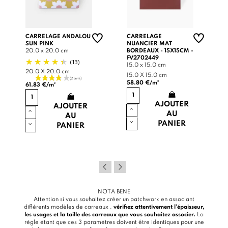
CARRELAGE ANDALOU
CARRELAGE
SUN PINK
NUANCIER MAT
20.0 x 20.0 cm
BORDEAUX - 15X15CM -
FV2702449
(13)
15.0 x 15.0 cm
20.0 X 20.0 cm
15.0 X 15.0 cm
58.80 €/m²
61.83 €/m²
AJOUTER
AJOUTER
AU
AU
PANIER
PANIER
NOTA BENE
Attention si vous souhaitez créer un patchwork en associant
différents modèles de carreaux ,
vérifiez attentivement l’épaisseur,
les usages et la taille des carreaux que vous souhaitez associer.
La
règle étant que ces 3 paramètres doivent être identiques pour une