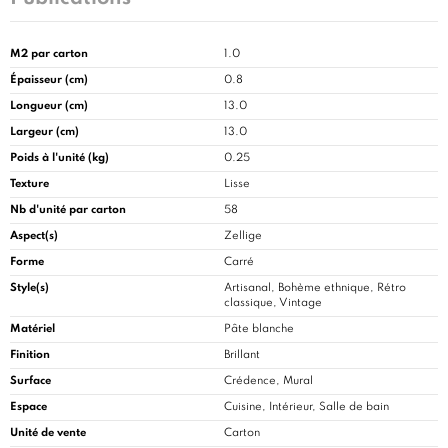
M2 par carton
1.0
Épaisseur (cm)
0.8
Longueur (cm)
13.0
Largeur (cm)
13.0
Poids à l'unité (kg)
0.25
Texture
Lisse
Nb d'unité par carton
58
Aspect(s)
Zellige
Forme
Carré
Style(s)
Artisanal, Bohème ethnique, Rétro
classique, Vintage
Matériel
Pâte blanche
Finition
Brillant
Surface
Crédence, Mural
Espace
Cuisine
, Intérieur, Salle de bain
Unité de vente
Carton