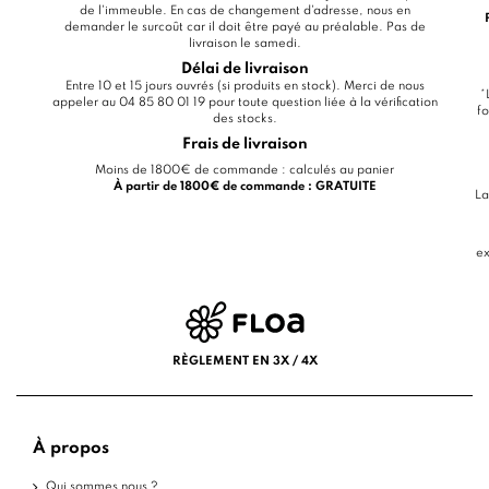
de l'immeuble. En cas de changement d'adresse, nous en
demander le surcoût car il doit être payé au préalable. Pas de
livraison le samedi.
Délai de livraison
Entre 10 et 15 jours ouvrés (si produits en stock). Merci de nous
*
appeler au 04 85 80 01 19 pour toute question liée à la vérification
fo
des stocks.
Frais de livraison
Moins de 1800€ de commande : calculés au panier
À partir de 1800€ de commande : GRATUITE
La
ex
RÈGLEMENT EN 3X / 4X
À propos
Qui sommes nous ?