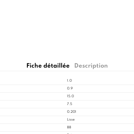
Fiche détaillée
Description
1.0
0.9
15.0
7.5
0.201
Lisse
88