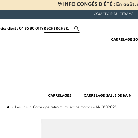
🌴 INFO CONGÉS D'ÉTÉ : En août, n
COMPTOIR DU CÉRAME, L
rvice client : 04 85 80 01 19
CARRELAGE SO
CARRELAGES
CARRELAGE SALLE DE BAIN
Les unis
Carrelage rétro mural satiné marron - AN0802028