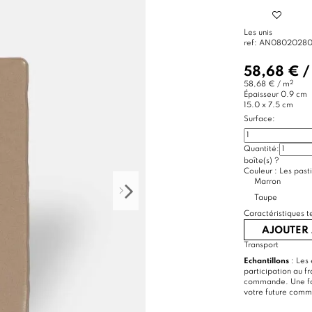
Les unis
ref:
AN0802028
58,68 €
2
58,68 € / m
Épaisseur
0.9 cm
15.0 x 7.5 cm
Surface:
Quantité:
boîte(s)
?
Couleur :
Les pasti
Marron
Taupe
Caractéristiques t
AJOUTER 
Transport
Echantillons
: Les 
participation au f
commande. Une foi
votre future com