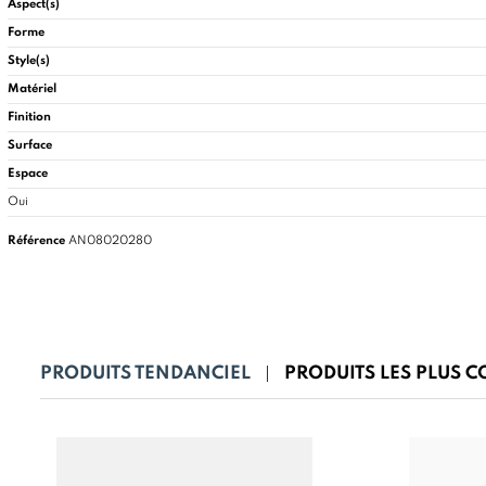
Aspect(s)
Forme
Style(s)
Matériel
Finition
Surface
Espace
Oui
Référence
AN08020280
PRODUITS TENDANCIEL
PRODUITS LES PLUS 