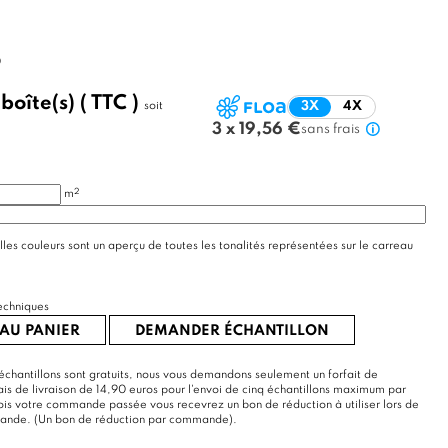
0
/
boîte(s)
( TTC )
soit
3X
4X
3 x 19,56 €
sans frais
2
m
lles couleurs sont un aperçu de toutes les tonalités représentées sur le carreau
echniques
AU PANIER
DEMANDER ÉCHANTILLON
échantillons sont gratuits, nous vous demandons seulement un forfait de
rais de livraison de 14,90 euros pour l'envoi de cinq échantillons maximum par
s votre commande passée vous recevrez un bon de réduction à utiliser lors de
mande. (Un bon de réduction par commande).