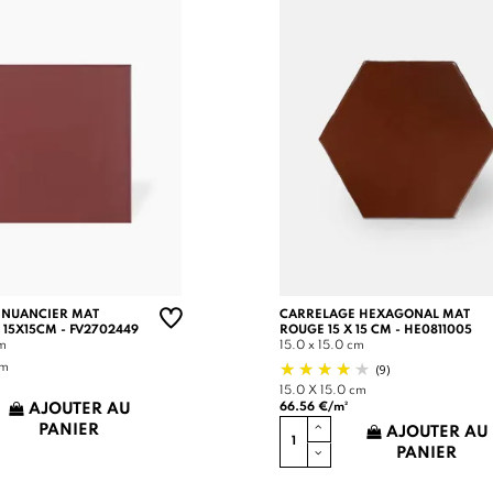
 NUANCIER MAT
CARRELAGE HEXAGONAL MAT
 15X15CM - FV2702449
ROUGE 15 X 15 CM - HE0811005
cm
15.0 x 15.0 cm
(9)
cm
15.0 X 15.0 cm
66.56 €/m²
AJOUTER AU
PANIER
AJOUTER AU
PANIER