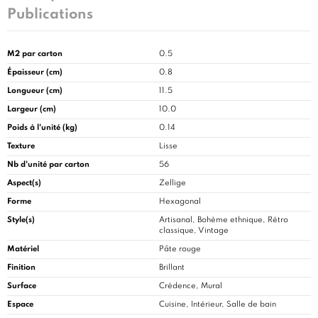
Publications
M2 par carton
0.5
Épaisseur (cm)
0.8
Longueur (cm)
11.5
Largeur (cm)
10.0
Poids à l'unité (kg)
0.14
Texture
Lisse
Nb d'unité par carton
56
Aspect(s)
Zellige
Forme
Hexagonal
Style(s)
Artisanal, Bohème ethnique, Rétro
classique, Vintage
Matériel
Pâte rouge
Finition
Brillant
Surface
Crédence, Mural
Espace
Cuisine
, Intérieur, Salle de bain