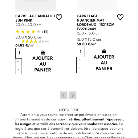
CARRELAGE ANDALOU
CARRELAGE
SUN PINK
NUANCIER MAT
20.0 x 20.0 cm
BORDEAUX - 15X15CM -
FV2702449
(13)
15.0 x 15.0 cm
20.0 X 20.0 cm
15.0 X 15.0 cm
58.80 €/m²
61.83 €/m²
AJOUTER
AJOUTER
AU
AU
PANIER
PANIER
NOTA BENE
Attention si vous souhaitez créer un patchwork en associant
différents modèles de carreaux ,
vérifiez attentivement l’épaisseur,
les usages et la taille des carreaux que vous souhaitez associer.
La
règle étant que ces 3 paramètres doivent être identiques pour une
réalisation et pose parfaite de vos patchworks. Si vous avez un