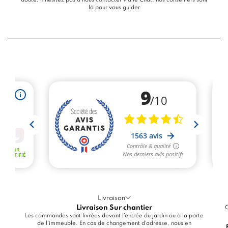
doute, n’hésitez pas à nous contacter via le
Chat
, nos conseillers sont
là pour vous guider
Livraison
Livraison Sur chantier
C
Les commandes sont livrées devant l'entrée du jardin ou à la porte
de l'immeuble. En cas de changement d'adresse, nous en