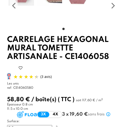
CARRELAGE HEXAGONAL
MURAL TOMETTE
ARTISANALE - CE1406058
Les unis
ref:
CE14060580
58,80 €
/
boîte(s)
( TTC )
2
soit
117,60 € / m
Épaisseur
0.8 cm
11.5 x 10.0 cm
3 x 19,60 €
3X
4X
sans frais
Surface:
2