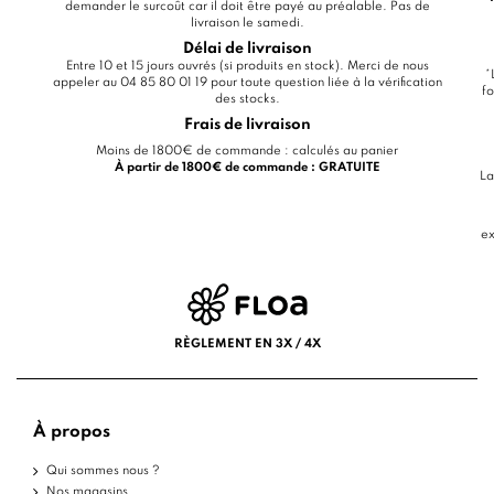
demander le surcoût car il doit être payé au préalable. Pas de
livraison le samedi.
Délai de livraison
Entre 10 et 15 jours ouvrés (si produits en stock). Merci de nous
*
appeler au 04 85 80 01 19 pour toute question liée à la vérification
fo
des stocks.
Frais de livraison
Moins de 1800€ de commande : calculés au panier
À partir de 1800€ de commande : GRATUITE
La
ex
RÈGLEMENT EN 3X / 4X
À propos
Qui sommes nous ?
Nos magasins