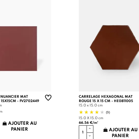
 NUANCIER MAT
CARRELAGE HEXAGONAL MAT
 15X15CM - FV2702449
ROUGE 15 X 15 CM - HE0811005
cm
15.0 x 15.0 cm
(9)
cm
15.0 X 15.0 cm
66.56 €/m²
AJOUTER AU
PANIER
AJOUTER AU
PANIER