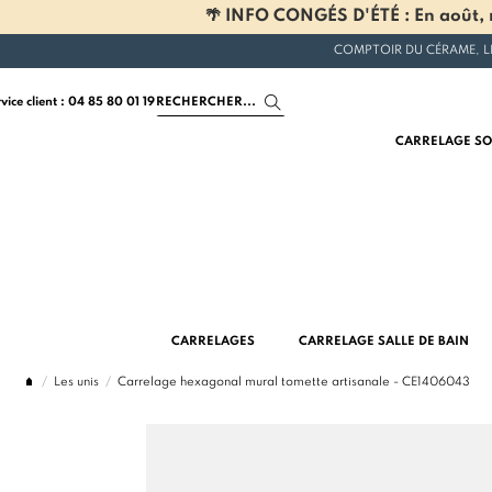
🌴 INFO CONGÉS D'ÉTÉ : En août, n
COMPTOIR DU CÉRAME, L
rvice client : 04 85 80 01 19
CARRELAGE SO
CARRELAGES
CARRELAGE SALLE DE BAIN
Les unis
Carrelage hexagonal mural tomette artisanale - CE1406043