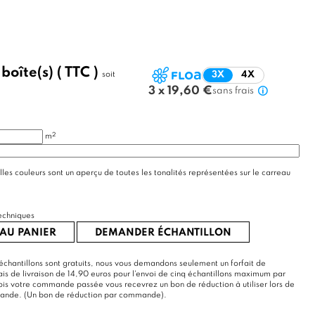
/
boîte(s)
( TTC )
soit
3X
4X
3 x 19,60 €
sans frais
2
m
lles couleurs sont un aperçu de toutes les tonalités représentées sur le carreau
echniques
AU PANIER
DEMANDER ÉCHANTILLON
échantillons sont gratuits, nous vous demandons seulement un forfait de
rais de livraison de 14,90 euros pour l'envoi de cinq échantillons maximum par
s votre commande passée vous recevrez un bon de réduction à utiliser lors de
mande. (Un bon de réduction par commande).