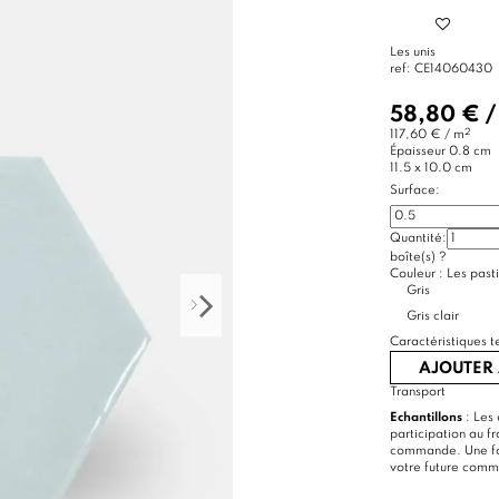
Les unis
ref:
CE14060430
58,80 €
2
117,60 € / m
Épaisseur
0.8 cm
11.5 x 10.0 cm
Surface:
Quantité:
boîte(s)
?
Couleur :
Les pasti
Gris
Gris clair
Caractéristiques t
AJOUTER 
Transport
Echantillons
: Les 
participation au f
commande. Une foi
votre future com