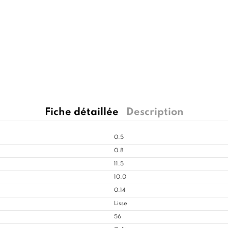
Fiche détaillée
Description
0.5
0.8
11.5
10.0
0.14
Lisse
56