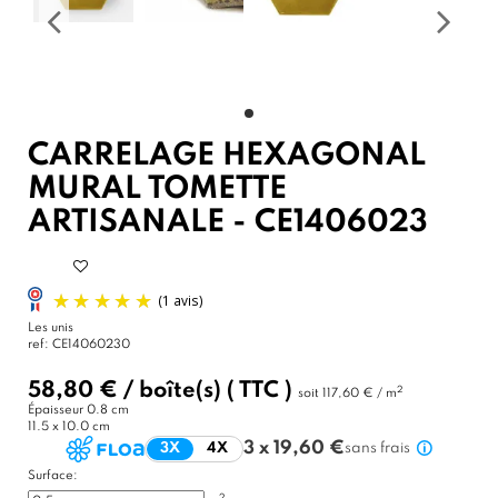
CARRELAGE HEXAGONAL
MURAL TOMETTE
ARTISANALE - CE1406023
Les unis
ref:
CE14060230
58,80 €
/
boîte(s)
( TTC )
2
soit
117,60 € / m
Épaisseur
0.8 cm
11.5 x 10.0 cm
3 x 19,60 €
3X
4X
sans frais
Surface:
2