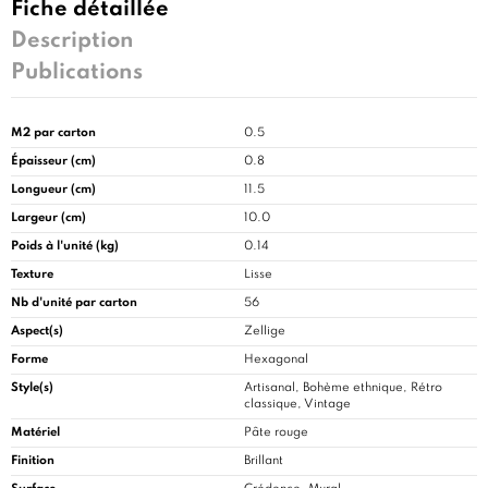
Fiche détaillée
Description
Publications
M2 par carton
0.5
Épaisseur (cm)
0.8
Longueur (cm)
11.5
Largeur (cm)
10.0
Poids à l'unité (kg)
0.14
Texture
Lisse
Nb d'unité par carton
56
Aspect(s)
Zellige
Forme
Hexagonal
Style(s)
Artisanal, Bohème ethnique, Rétro
classique, Vintage
Matériel
Pâte rouge
Finition
Brillant