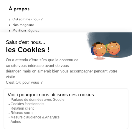
À propos
Qui sommes nous ?
Nos magasins
Mentions légales
Conditions d'utilisation
Politique de confidentialité
Aide
Echantillons
Livraisons
Retours
FAQ
Contactez-nous
Blog
Marchand approuvé par la Société des Avis Garantis,
cliquez ici pour vérifier
.
ILS PARLENT DE NOUS