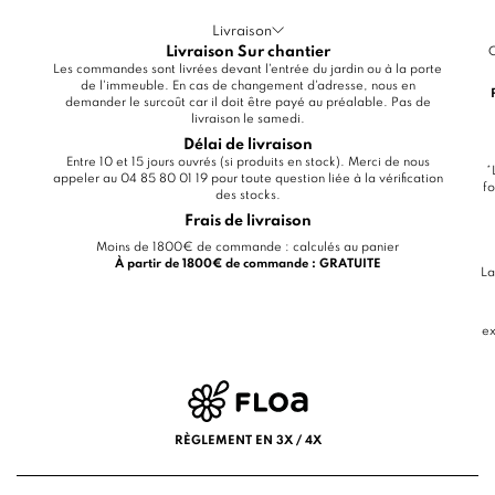
Livraison
Livraison Sur chantier
C
Les commandes sont livrées devant l'entrée du jardin ou à la porte
de l'immeuble. En cas de changement d'adresse, nous en
demander le surcoût car il doit être payé au préalable. Pas de
livraison le samedi.
Délai de livraison
Entre 10 et 15 jours ouvrés (si produits en stock). Merci de nous
*
appeler au 04 85 80 01 19 pour toute question liée à la vérification
fo
des stocks.
Frais de livraison
Moins de 1800€ de commande : calculés au panier
À partir de 1800€ de commande : GRATUITE
La
ex
RÈGLEMENT EN 3X / 4X