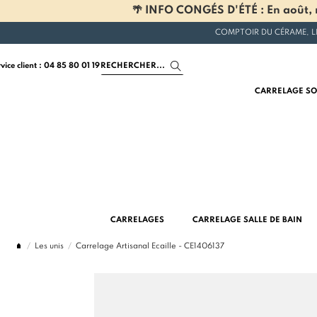
🌴 INFO CONGÉS D'ÉTÉ : En août, n
COMPTOIR DU CÉRAME, L
rvice client : 04 85 80 01 19
CARRELAGE SO
CARRELAGES
CARRELAGE SALLE DE BAIN
Les unis
Carrelage Artisanal Ecaille - CE1406137