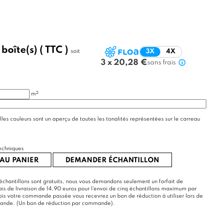
/
boîte(s)
( TTC )
soit
3X
4X
3 x 20,28 €
sans frais
2
m
lles couleurs sont un aperçu de toutes les tonalités représentées sur le carreau
echniques
AU PANIER
DEMANDER ÉCHANTILLON
échantillons sont gratuits, nous vous demandons seulement un forfait de
rais de livraison de 14,90 euros pour l'envoi de cinq échantillons maximum par
s votre commande passée vous recevrez un bon de réduction à utiliser lors de
mande. (Un bon de réduction par commande).