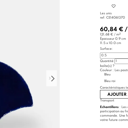
Les unis
ref:
CE14061370
60,84 €
2
121,68 € / m
Épaisseur
0.9 cm
11.5 x 10.0 cm
Surface:
Quantité:
boîte(s)
?
Couleur :
Les pasti
Bleu
Bleu roi
Caractéristiques t
AJOUTER 
Transport
Echantillons
: Les 
participation au f
commande. Une foi
votre future com