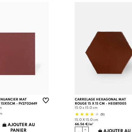
 NUANCIER MAT
CARRELAGE HEXAGONAL MAT
 15X15CM - FV2702449
ROUGE 15 X 15 CM - HE0811005
cm
15.0 x 15.0 cm
(9)
cm
15.0 X 15.0 cm
66.56 €/m²
AJOUTER AU
PANIER
AJOUTER AU