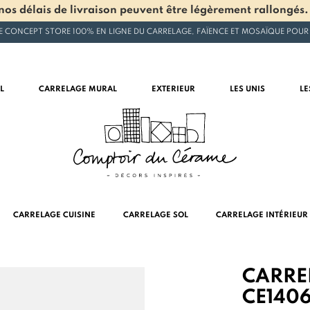
os délais de livraison peuvent être légèrement rallongés.
E CONCEPT STORE 100% EN LIGNE DU CARRELAGE, FAÏENCE ET MOSAÏQUE POUR
L
CARRELAGE MURAL
EXTERIEUR
LES UNIS
LE
CARRELAGE CUISINE
CARRELAGE SOL
CARRELAGE INTÉRIEUR
CARRE
CE1406