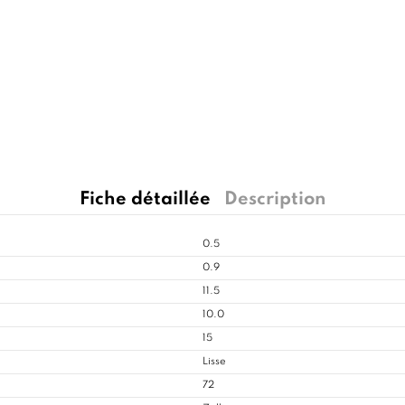
Fiche détaillée
Description
0.5
0.9
11.5
10.0
15
Lisse
72