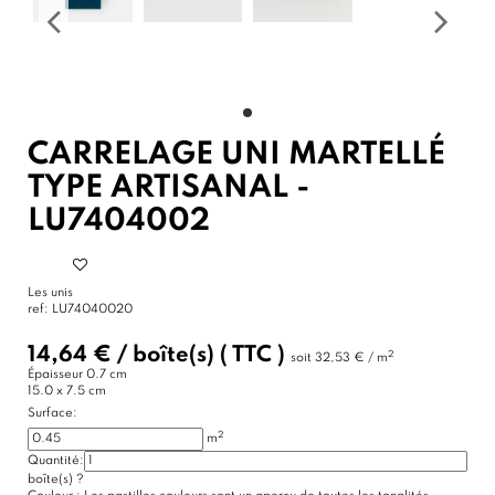
CARRELAGE UNI MARTELLÉ
TYPE ARTISANAL -
LU7404002
Les unis
ref:
LU74040020
14,64 €
/
boîte(s)
( TTC )
2
soit
32,53 € / m
Épaisseur
0.7 cm
15.0 x 7.5 cm
Surface:
2
m
Quantité:
boîte(s)
?