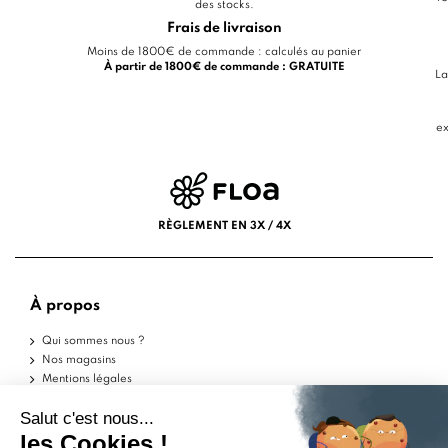
des stocks.
Frais de livraison
Moins de 1800€ de commande : calculés au panier
À partir de 1800€ de commande : GRATUITE
La
ex
RÈGLEMENT EN 3X / 4X
À propos
Qui sommes nous ?
Nos magasins
Mentions légales
Conditions d'utilisation
Politique de confidentialité
Aide