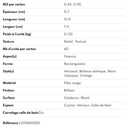
M2 par carton
0.45, 0.45
Épaisseur (cm)
0.7
Longueur (cm)
15.0
Largeur (cm)
7.5
Poids à l'unité (kg)
0.133
Texture
Relief, Texturé
Nb d'unité par carton
40
Aspect(s)
Faïence
Forme
Rectangulaire
Style(s)
Artisanal, Bohème ethnique, Rétro
classique, Vintage
Matériel
Pâte rouge
Finition
Brillant
Surface
Crédence, Mural
Espace
Cuisine
, Intérieur, Salle de bain
Carrelage salle de bain
Oui
Référence
LU74040020