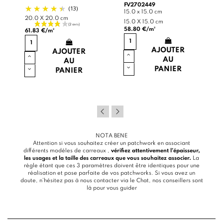
FV2702449
(13)
15.0 x 15.0 cm
20.0 X 20.0 cm
15.0 X 15.0 cm
58.80 €/m²
61.83 €/m²
AJOUTER
AJOUTER
AU
AU
PANIER
PANIER
NOTA BENE
Attention si vous souhaitez créer un patchwork en associant
différents modèles de carreaux ,
vérifiez attentivement l’épaisseur,
les usages et la taille des carreaux que vous souhaitez associer.
La
règle étant que ces 3 paramètres doivent être identiques pour une
réalisation et pose parfaite de vos patchworks. Si vous avez un
doute, n’hésitez pas à nous contacter via le
Chat
, nos conseillers sont
là pour vous guider