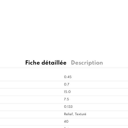
Fiche détaillée
Description
0.45
0.7
15.0
7.5
0.133
Relief, Texturé
40