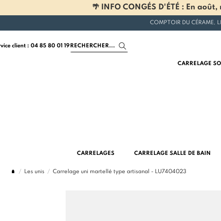
🌴 INFO CONGÉS D'ÉTÉ : En août, n
COMPTOIR DU CÉRAME, L
rvice client : 04 85 80 01 19
CARRELAGE SO
CARRELAGES
CARRELAGE SALLE DE BAIN
Les unis
Carrelage uni martellé type artisanal - LU7404023