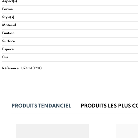
Aspect(s)
Forme
Style(s)
Matériel
Finition
Surface
Espace
Oui
Référence
LU74040230
PRODUITS TENDANCIEL
PRODUITS LES PLUS 