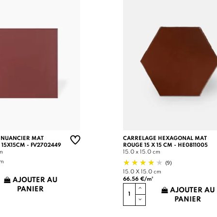
 NUANCIER MAT
CARRELAGE HEXAGONAL MAT
 15X15CM - FV2702449
ROUGE 15 X 15 CM - HE0811005
cm
15.0 x 15.0 cm
(9)
cm
15.0 X 15.0 cm
66.56 €/m²
AJOUTER AU
PANIER
AJOUTER AU
PANIER