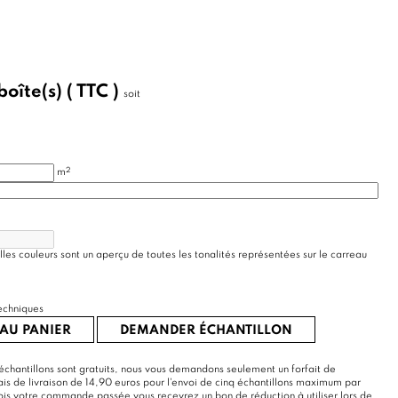
boîte(s)
( TTC )
soit
2
m
lles couleurs sont un aperçu de toutes les tonalités représentées sur le carreau
echniques
AU PANIER
DEMANDER ÉCHANTILLON
échantillons sont gratuits, nous vous demandons seulement un forfait de
rais de livraison de 14,90 euros pour l'envoi de cinq échantillons maximum par
s votre commande passée vous recevrez un bon de réduction à utiliser lors de