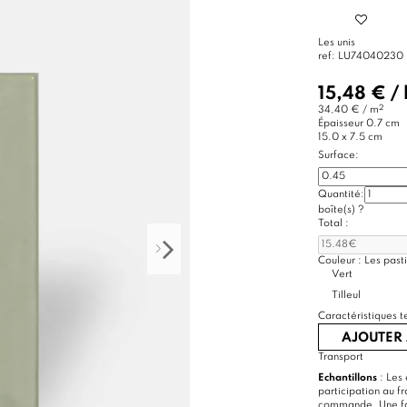
Les unis
ref:
LU74040230
15,48 €
/
2
34,40 € / m
Épaisseur
0.7 cm
15.0 x 7.5 cm
Surface:
Quantité:
boîte(s)
?
Total :
Couleur :
Les pasti
Vert
Tilleul
Caractéristiques t
AJOUTER 
Transport
Echantillons
: Les 
participation au f
commande. Une foi