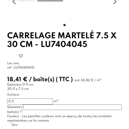
CARRELAGE MARTELÉ 7.5 X
30 CM - LU7404045
Les unis
ref:
LU74040450
18,41 €
/
boîte(s)
( TTC )
2
soit
36,82 € / m
Épaisseur
0.9 cm
30.0 x 7.5 cm
Surface:
2
m
Quantité:
boîte(s)
?
Couleur :
Les pastilles couleurs sont un aperçu de toutes les tonalités
représentées sur le carreau
Gris