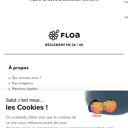
La
ex
RÈGLEMENT EN 3X / 4X
À propos
Qui sommes nous ?
Nos magasins
Mentions légales
Conditions d'utilisation
Politique de confidentialité
Aide
Echantillons
Livraisons
Retours