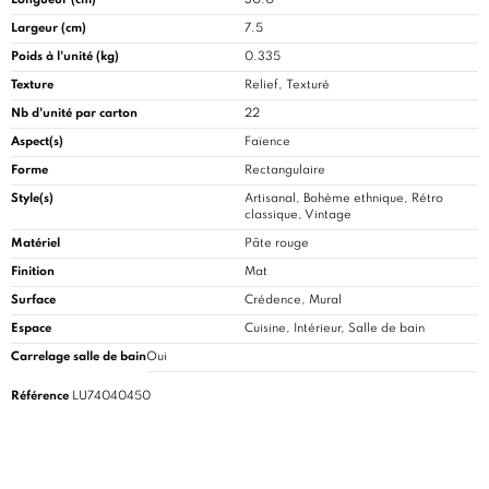
Largeur (cm)
7.5
Poids à l'unité (kg)
0.335
Texture
Relief, Texturé
Nb d'unité par carton
22
Aspect(s)
Faïence
Forme
Rectangulaire
Style(s)
Artisanal, Bohème ethnique, Rétro
classique, Vintage
Matériel
Pâte rouge
Finition
Mat
Surface
Crédence, Mural
Espace
Cuisine
, Intérieur, Salle de bain
Carrelage salle de bain
Oui
Référence
LU74040450