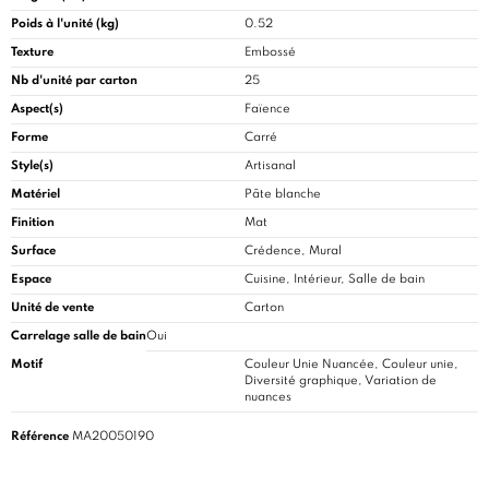
Poids à l'unité (kg)
0.52
Texture
Embossé
Nb d'unité par carton
25
Aspect(s)
Faïence
Forme
Carré
Style(s)
Artisanal
Matériel
Pâte blanche
Finition
Mat
Surface
Crédence, Mural
Espace
Cuisine
, Intérieur, Salle de bain
Unité de vente
Carton
Carrelage salle de bain
Oui
Motif
Couleur Unie Nuancée, Couleur unie,
Diversité graphique, Variation de
nuances
Référence
MA20050190