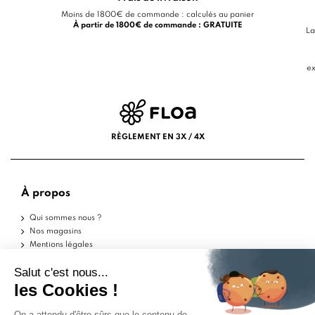
Moins de 1800€ de commande : calculés au panier
À partir de 1800€ de commande : GRATUITE
La
ex
RÈGLEMENT EN 3X / 4X
À propos
Qui sommes nous ?
Nos magasins
Mentions légales
Conditions d'utilisation
Politique de confidentialité
Aide
Echantillons