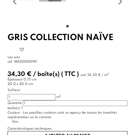
GRIS COLLECTION NAÏVE
Les unis
ref:
MA20050190
34,30 €
/
boîte(s)
( TTC )
2
soit
34,30 € / m
Épaisseur
0.75 cm
20.0 x 20.0 cm
Surface:
2
m
Quantité:
boîte(s)
?
Couleur :
Les pastilles couleurs sont un aperçu de toutes les tonalités
représentées sur le carreau
Gris
Caractéristiques techniques