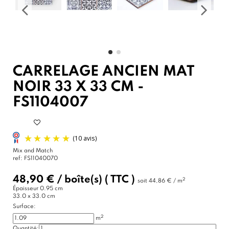
CARRELAGE ANCIEN MAT
NOIR 33 X 33 CM -
FS1104007
Mix and Match
ref:
FS11040070
48,90 €
/
boîte(s)
( TTC )
2
soit
44,86 € / m
Épaisseur
0.95 cm
33.0 x 33.0 cm
Surface:
2
m
Quantité: