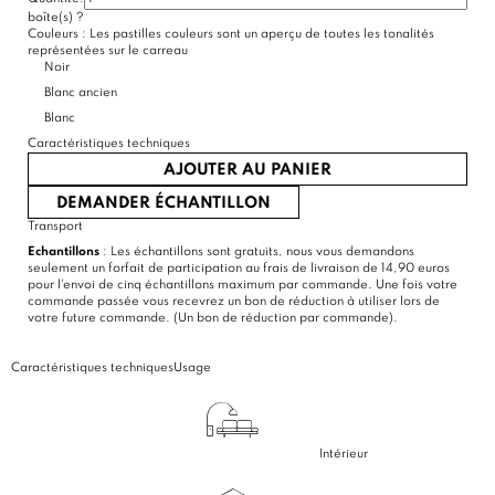
boîte(s)
?
(10 avis)
Couleurs :
Les pastilles couleurs sont un aperçu de toutes les tonalités
représentées sur le carreau
Noir
Blanc ancien
Blanc
Caractéristiques techniques
AJOUTER AU PANIER
DEMANDER ÉCHANTILLON
Transport
Echantillons
: Les échantillons sont gratuits, nous vous demandons
seulement un forfait de participation au frais de livraison de 14,90 euros
pour l'envoi de cinq échantillons maximum par commande. Une fois votre
commande passée vous recevrez un bon de réduction à utiliser lors de
votre future commande. (Un bon de réduction par commande).
Caractéristiques techniques
Usage
Intérieur