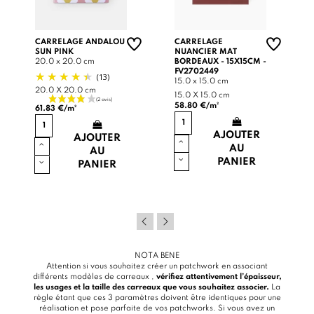
CARRELAGE ANDALOU
CARRELAGE
SUN PINK
NUANCIER MAT
20.0 x 20.0 cm
BORDEAUX - 15X15CM -
FV2702449
(13)
15.0 x 15.0 cm
20.0 X 20.0 cm
15.0 X 15.0 cm
58.80 €/m²
61.83 €/m²
AJOUTER
AJOUTER
AU
AU
PANIER
PANIER
NOTA BENE
Attention si vous souhaitez créer un patchwork en associant
différents modèles de carreaux ,
vérifiez attentivement l’épaisseur,
les usages et la taille des carreaux que vous souhaitez associer.
La
règle étant que ces 3 paramètres doivent être identiques pour une
réalisation et pose parfaite de vos patchworks. Si vous avez un