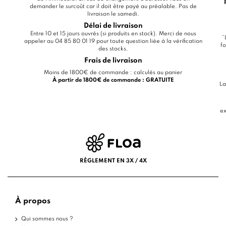
demander le surcoût car il doit être payé au préalable. Pas de
livraison le samedi.
Délai de livraison
Entre 10 et 15 jours ouvrés (si produits en stock). Merci de nous
*
appeler au 04 85 80 01 19 pour toute question liée à la vérification
fo
des stocks.
Frais de livraison
Moins de 1800€ de commande : calculés au panier
À partir de 1800€ de commande : GRATUITE
La
ex
RÈGLEMENT EN 3X / 4X
À propos
Qui sommes nous ?