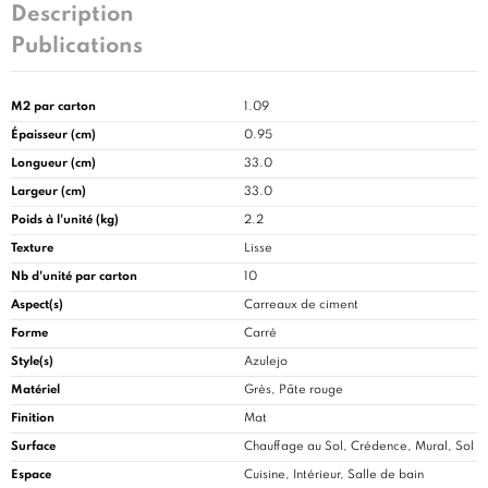
Description
Publications
M2 par carton
1.09
Épaisseur (cm)
0.95
Longueur (cm)
33.0
Largeur (cm)
33.0
Poids à l'unité (kg)
2.2
Texture
Lisse
Nb d'unité par carton
10
Aspect(s)
Carreaux de ciment
Forme
Carré
Style(s)
Azulejo
Matériel
Grès, Pâte rouge
Finition
Mat
Surface
Chauffage au Sol, Crédence, Mural, Sol
Espace
Cuisine
, Intérieur, Salle de bain