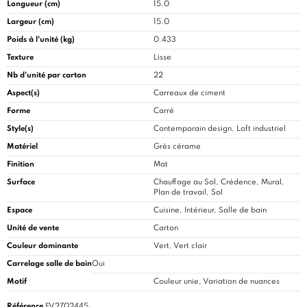
Longueur (cm)
15.0
Largeur (cm)
15.0
Poids à l'unité (kg)
0.433
Texture
Lisse
Nb d'unité par carton
22
Aspect(s)
Carreaux de ciment
Forme
Carré
Style(s)
Contemporain design, Loft industriel
Matériel
Grès cérame
Finition
Mat
Surface
Chauffage au Sol, Crédence, Mural,
Plan de travail, Sol
Espace
Cuisine
, Intérieur, Salle de bain
Unité de vente
Carton
Couleur dominante
Vert, Vert clair
Carrelage salle de bain
Oui
Motif
Couleur unie, Variation de nuances
Référence
FV2702445