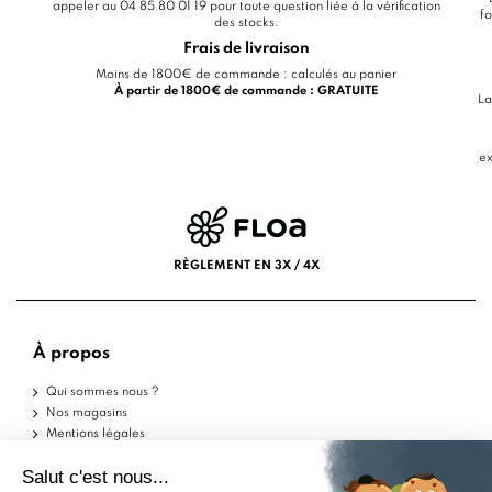
appeler au 04 85 80 01 19 pour toute question liée à la vérification
fo
des stocks.
Frais de livraison
Moins de 1800€ de commande : calculés au panier
À partir de 1800€ de commande : GRATUITE
La
ex
RÈGLEMENT EN 3X / 4X
À propos
Qui sommes nous ?
Nos magasins
Mentions légales
Conditions d'utilisation
Politique de confidentialité