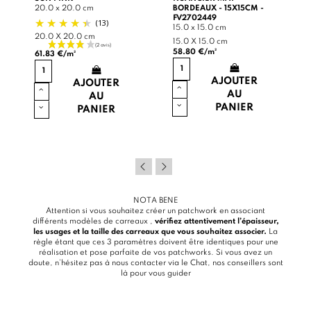
20.0 x 20.0 cm
BORDEAUX - 15X15CM -
FV2702449
(13)
15.0 x 15.0 cm
20.0 X 20.0 cm
15.0 X 15.0 cm
58.80 €/m²
61.83 €/m²
AJOUTER
AJOUTER
AU
AU
PANIER
PANIER
NOTA BENE
Attention si vous souhaitez créer un patchwork en associant
différents modèles de carreaux ,
vérifiez attentivement l’épaisseur,
les usages et la taille des carreaux que vous souhaitez associer.
La
règle étant que ces 3 paramètres doivent être identiques pour une
réalisation et pose parfaite de vos patchworks. Si vous avez un
doute, n’hésitez pas à nous contacter via le
Chat
, nos conseillers sont
là pour vous guider