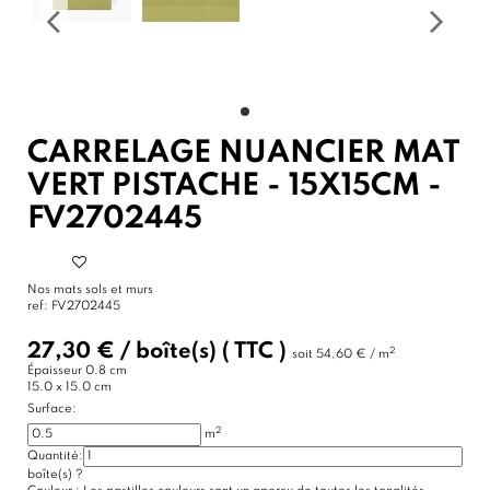
CARRELAGE NUANCIER MAT
VERT PISTACHE - 15X15CM -
FV2702445
Nos mats sols et murs
ref:
FV2702445
27,30 €
/
boîte(s)
( TTC )
2
soit
54,60 € / m
Épaisseur
0.8 cm
15.0 x 15.0 cm
Surface:
2
m
Quantité:
boîte(s)
?