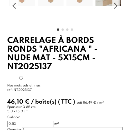
CARRELAGE À BORDS
RONDS "AFRICANA " -
NUDE MAT - 5X15CM -
NT2025137
Nos mats sols et murs
ref:
NT2025137
46,10 €
/
boîte(s)
( TTC )
2
soit
86,49 € / m
Épaisseur
0.85 cm
5.0 x 15.0 cm
Surface:
2
m
Quantité: