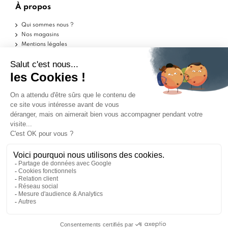
À propos
Qui sommes nous ?
Nos magasins
Mentions légales
Conditions d'utilisation
Politique de confidentialité
Aide
Echantillons
Livraisons
Retours
FAQ
Contactez-nous
Blog
Marchand approuvé par la Société des Avis Garantis,
cliquez ici pour vérifier
.
ILS PARLENT DE NOUS