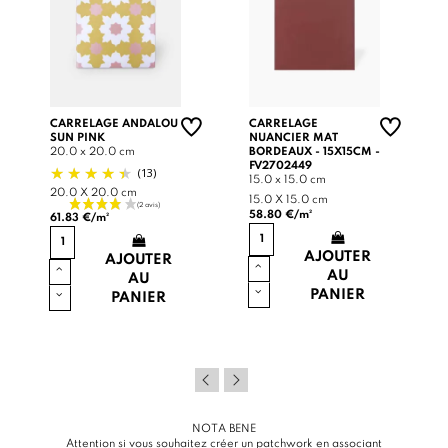
CARRELAGE ANDALOU
CARRELAGE
SUN PINK
NUANCIER MAT
20.0 x 20.0 cm
BORDEAUX - 15X15CM -
FV2702449
(13)
15.0 x 15.0 cm
20.0 X 20.0 cm
15.0 X 15.0 cm
58.80 €/m²
61.83 €/m²
AJOUTER
AJOUTER
AU
AU
PANIER
PANIER
NOTA BENE
Attention si vous souhaitez créer un patchwork en associant