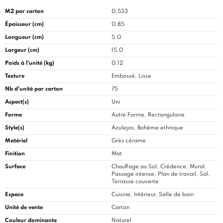
M2 par carton
0.533
Épaisseur (cm)
0.85
Longueur (cm)
5.0
Largeur (cm)
15.0
Poids à l'unité (kg)
0.12
Texture
Embossé, Lisse
Nb d'unité par carton
75
Aspect(s)
Uni
Forme
Autre Forme, Rectangulaire
Style(s)
Azulejos, Bohème ethnique
Matériel
Grès cérame
Finition
Mat
Surface
Chauffage au Sol, Crédence, Mural,
Passage intense, Plan de travail, Sol,
Terrasse couverte
Espace
Cuisine
, Intérieur, Salle de bain
Unité de vente
Carton
Couleur dominante
Naturel