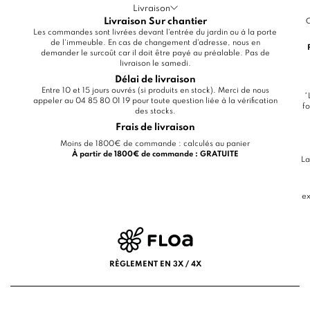
Livraison
Livraison Sur chantier
C
Les commandes sont livrées devant l'entrée du jardin ou à la porte
de l'immeuble. En cas de changement d'adresse, nous en
demander le surcoût car il doit être payé au préalable. Pas de
livraison le samedi.
Délai de livraison
Entre 10 et 15 jours ouvrés (si produits en stock). Merci de nous
*
appeler au 04 85 80 01 19 pour toute question liée à la vérification
fo
des stocks.
Frais de livraison
Moins de 1800€ de commande : calculés au panier
À partir de 1800€ de commande : GRATUITE
La
ex
RÈGLEMENT EN 3X / 4X