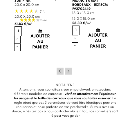
SUN PINK
NUANCIER MAT
20.0 x 20.0 cm
BORDEAUX - 15X15CM -
FV2702449
(13)
15.0 x 15.0 cm
20.0 X 20.0 cm
15.0 X 15.0 cm
58.80 €/m²
61.83 €/m²
AJOUTER
AJOUTER
AU
AU
PANIER
PANIER
NOTA BENE
Attention si vous souhaitez créer un patchwork en associant
différents modèles de carreaux ,
vérifiez attentivement l’épaisseur,
les usages et la taille des carreaux que vous souhaitez associer.
La
règle étant que ces 3 paramètres doivent être identiques pour une
réalisation et pose parfaite de vos patchworks. Si vous avez un
doute, n’hésitez pas à nous contacter via le
Chat
, nos conseillers sont
là pour vous guider