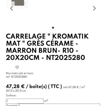
CARRELAGE " KROMATIK
MAT " GRÈS CÉRAME -
MARRON BRUN- R10 -
20X20CM - NT2025280
Nos mats sols et murs
ref:
NT2025280
47,28 €
/
boîte(s)
( TTC )
2
soit
47,28 € / m
20.0 x 20.0 cm
Surface:
2
m
Quantité: