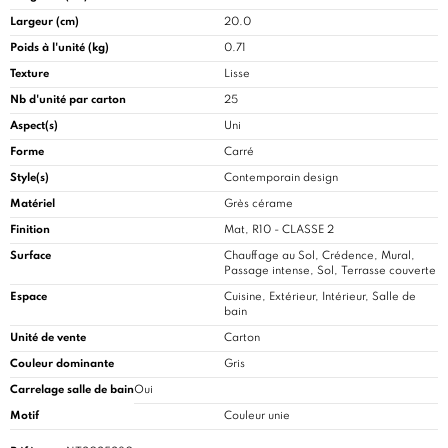
Largeur (cm)
20.0
Poids à l'unité (kg)
0.71
Texture
Lisse
Nb d'unité par carton
25
Aspect(s)
Uni
Forme
Carré
Style(s)
Contemporain design
Matériel
Grès cérame
Finition
Mat, R10 - CLASSE 2
Surface
Chauffage au Sol, Crédence, Mural,
Passage intense, Sol, Terrasse couverte
Espace
Cuisine
, Extérieur, Intérieur, Salle de
bain
Unité de vente
Carton
Couleur dominante
Gris
Carrelage salle de bain
Oui
Motif
Couleur unie