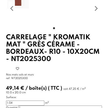
CARRELAGE " KROMATIK
MAT " GRÈS CÉRAME -
BORDEAUX- R10 - 10X20CM
- NT2025300
Nos mats sols et murs
ref:
NT2025300
49,14 €
/
boîte(s)
( TTC )
2
soit
47,25 € / m
10.0 x 20.0 cm
Surface:
2
m
Quantité: