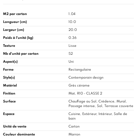
M2 par carton
1.04
Longueur (cm)
10.0
Largeur (cm)
20.0
Poids à l'unité (kg)
0.36
Texture
Lisse
Nb d'unité par carton
52
Aspect(s)
Uni
Forme
Rectangulaire
Style(s)
Contemporain design
Matériel
Grès cérame
Finition
Mat, R10 - CLASSE 2
Surface
Chauffage au Sol, Crédence, Mural,
Passage intense, Sol, Terrasse couverte
Espace
Cuisine
, Extérieur, Intérieur, Salle de
bain
Unité de vente
Carton
Couleur dominante
Marron