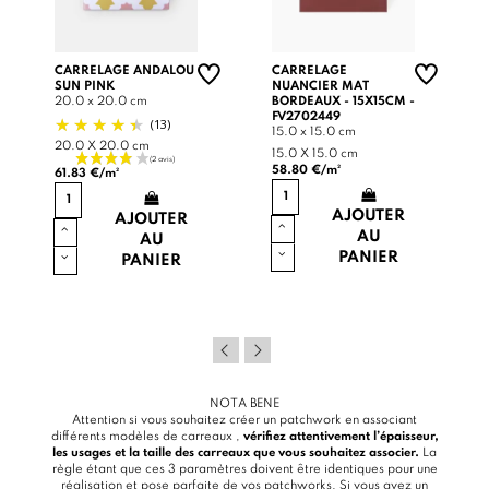
CARRELAGE ANDALOU
CARRELAGE
SUN PINK
NUANCIER MAT
20.0 x 20.0 cm
BORDEAUX - 15X15CM -
FV2702449
(13)
15.0 x 15.0 cm
20.0 X 20.0 cm
15.0 X 15.0 cm
58.80 €/m²
61.83 €/m²
AJOUTER
AJOUTER
AU
AU
PANIER
PANIER
NOTA BENE
Attention si vous souhaitez créer un patchwork en associant
différents modèles de carreaux ,
vérifiez attentivement l’épaisseur,
les usages et la taille des carreaux que vous souhaitez associer.
La
règle étant que ces 3 paramètres doivent être identiques pour une
réalisation et pose parfaite de vos patchworks. Si vous avez un