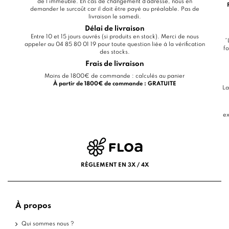
de l'immeuble. En cas de changement d'adresse, nous en
demander le surcoût car il doit être payé au préalable. Pas de
livraison le samedi.
Délai de livraison
Entre 10 et 15 jours ouvrés (si produits en stock). Merci de nous
*
appeler au 04 85 80 01 19 pour toute question liée à la vérification
fo
des stocks.
Frais de livraison
Moins de 1800€ de commande : calculés au panier
À partir de 1800€ de commande : GRATUITE
La
ex
RÈGLEMENT EN 3X / 4X
À propos
Qui sommes nous ?