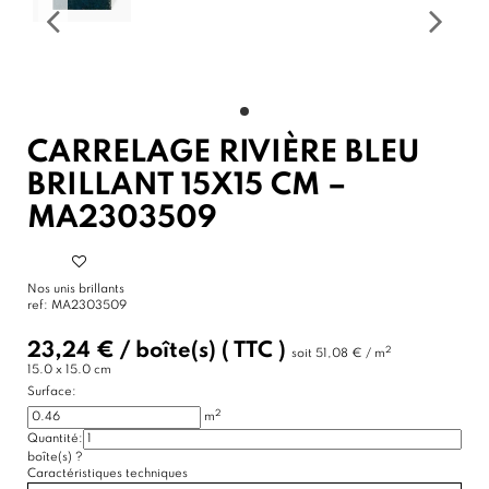
CARRELAGE RIVIÈRE BLEU
BRILLANT 15X15 CM –
MA2303509
Nos unis brillants
ref:
MA2303509
23,24 €
/
boîte(s)
( TTC )
2
soit
51,08 € / m
15.0 x 15.0 cm
Surface:
2
m
Quantité:
boîte(s)
?
Caractéristiques techniques