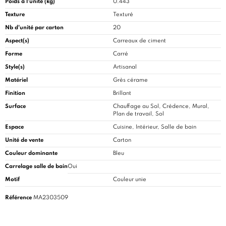
Poids à l'unité (kg)
0.443
Texture
Texturé
Nb d'unité par carton
20
Aspect(s)
Carreaux de ciment
Forme
Carré
Style(s)
Artisanal
Matériel
Grès cérame
Finition
Brillant
Surface
Chauffage au Sol, Crédence, Mural,
Plan de travail, Sol
Espace
Cuisine
, Intérieur, Salle de bain
Unité de vente
Carton
Couleur dominante
Bleu
Carrelage salle de bain
Oui
Motif
Couleur unie
Référence
MA2303509