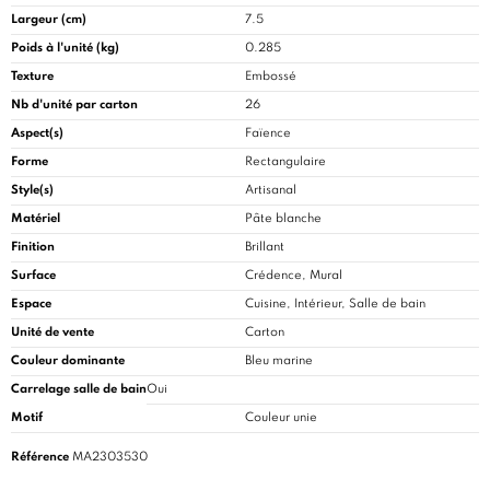
Largeur (cm)
7.5
Poids à l'unité (kg)
0.285
Texture
Embossé
Nb d'unité par carton
26
Aspect(s)
Faïence
Forme
Rectangulaire
Style(s)
Artisanal
Matériel
Pâte blanche
Finition
Brillant
Surface
Crédence, Mural
Espace
Cuisine
, Intérieur, Salle de bain
Unité de vente
Carton
Couleur dominante
Bleu marine
Carrelage salle de bain
Oui
Motif
Couleur unie
Référence
MA2303530