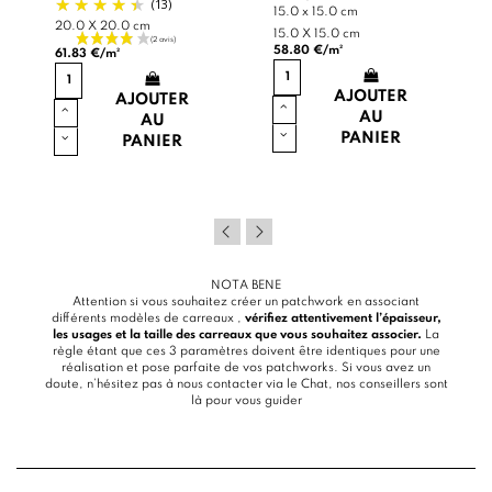
(13)
15.0 x 15.0 cm
20.0 X 20.0 cm
15.0 X 15.0 cm
58.80 €/m²
61.83 €/m²
AJOUTER
AJOUTER
AU
AU
PANIER
PANIER
NOTA BENE
Attention si vous souhaitez créer un patchwork en associant
différents modèles de carreaux ,
vérifiez attentivement l’épaisseur,
les usages et la taille des carreaux que vous souhaitez associer.
La
règle étant que ces 3 paramètres doivent être identiques pour une
réalisation et pose parfaite de vos patchworks. Si vous avez un
doute, n’hésitez pas à nous contacter via le
Chat
, nos conseillers sont
là pour vous guider