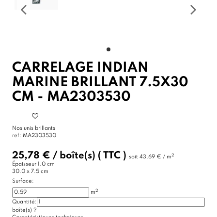
CARRELAGE INDIAN
MARINE BRILLANT 7.5X30
CM - MA2303530
Nos unis brillants
ref:
MA2303530
25,78 €
/
boîte(s)
( TTC )
2
soit
43,69 € / m
Épaisseur
1.0 cm
30.0 x 7.5 cm
Surface:
2
m
Quantité:
boîte(s)
?