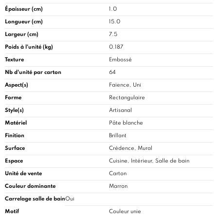
Épaisseur (cm)
1.0
Longueur (cm)
15.0
Largeur (cm)
7.5
Poids à l'unité (kg)
0.187
Texture
Embossé
Nb d'unité par carton
64
Aspect(s)
Faïence, Uni
Forme
Rectangulaire
Style(s)
Artisanal
Matériel
Pâte blanche
Finition
Brillant
Surface
Crédence, Mural
Espace
Cuisine
, Intérieur, Salle de bain
Unité de vente
Carton
Couleur dominante
Marron
Carrelage salle de bain
Oui
Motif
Couleur unie