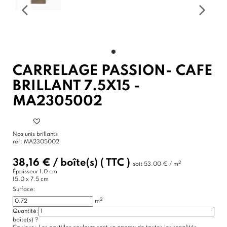
CARRELAGE PASSION- CAFE
BRILLANT 7.5X15 -
MA2305002
Nos unis brillants
ref:
MA2305002
38,16 €
/
boîte(s)
( TTC )
2
soit
53,00 € / m
Épaisseur
1.0 cm
15.0 x 7.5 cm
Surface:
2
m
Quantité:
boîte(s)
?