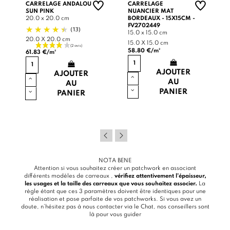
CARRELAGE ANDALOU
CARRELAGE
SUN PINK
NUANCIER MAT
20.0 x 20.0 cm
BORDEAUX - 15X15CM -
FV2702449
(13)
15.0 x 15.0 cm
20.0 X 20.0 cm
15.0 X 15.0 cm
58.80 €/m²
61.83 €/m²
AJOUTER
AJOUTER
AU
AU
PANIER
PANIER
NOTA BENE
Attention si vous souhaitez créer un patchwork en associant
différents modèles de carreaux ,
vérifiez attentivement l’épaisseur,
les usages et la taille des carreaux que vous souhaitez associer.
La
règle étant que ces 3 paramètres doivent être identiques pour une
réalisation et pose parfaite de vos patchworks. Si vous avez un
doute, n’hésitez pas à nous contacter via le
Chat
, nos conseillers sont
là pour vous guider