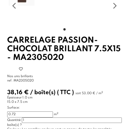
CARRELAGE PASSION-
CHOCOLAT BRILLANT 7.5X15
- MA2305020
Nos unis brillants
ref:
MA2305020
38,16 €
/
boîte(s)
( TTC )
2
soit
53,00 € / m
Épaisseur
1.0 cm
15.0 x 7.5 cm
Surface:
2
m
Quantité:
boîte(s)
?