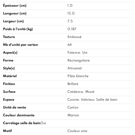
Épaisseur (cm)
1.0
Longueur (cm)
15.0
Largeur (cm)
7.5
Poids à l'unité (kg)
0.187
Texture
Embossé
Nb d'unité par carton
64
Aspect(s)
Faïence, Uni
Forme
Rectangulaire
Style(s)
Artisanal
Matériel
Pâte blanche
Finition
Brillant
Surface
Crédence, Mural
Espace
Cuisine
, Intérieur, Salle de bain
Unité de vente
Carton
Couleur dominante
Marron
Carrelage salle de bain
Oui
Motif
Couleur unie