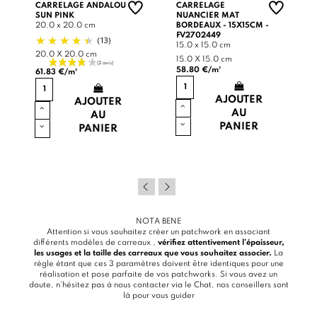
CARRELAGE ANDALOU
CARRELAGE
SUN PINK
NUANCIER MAT
20.0 x 20.0 cm
BORDEAUX - 15X15CM -
FV2702449
(13)
15.0 x 15.0 cm
20.0 X 20.0 cm
15.0 X 15.0 cm
58.80 €/m²
61.83 €/m²
AJOUTER
AJOUTER
AU
AU
PANIER
PANIER
NOTA BENE
Attention si vous souhaitez créer un patchwork en associant
différents modèles de carreaux ,
vérifiez attentivement l’épaisseur,
les usages et la taille des carreaux que vous souhaitez associer.
La
règle étant que ces 3 paramètres doivent être identiques pour une
réalisation et pose parfaite de vos patchworks. Si vous avez un
doute, n’hésitez pas à nous contacter via le
Chat
, nos conseillers sont
là pour vous guider