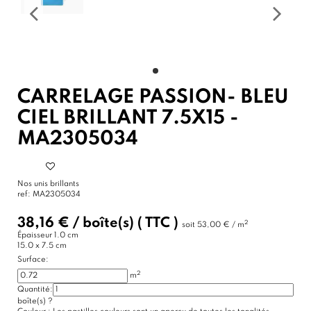
CARRELAGE PASSION- BLEU
CIEL BRILLANT 7.5X15 -
MA2305034
Nos unis brillants
ref:
MA2305034
38,16 €
/
boîte(s)
( TTC )
2
soit
53,00 € / m
Épaisseur
1.0 cm
15.0 x 7.5 cm
Surface:
2
m
Quantité:
boîte(s)
?