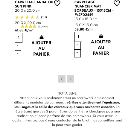
CARRELAGE ANDALOU
CARRELAGE
SUN PINK
NUANCIER MAT
20.0 x 20.0 cm
BORDEAUX - 15X15CM -
FV2702449
(13)
15.0 x 15.0 cm
20.0 X 20.0 cm
15.0 X 15.0 cm
58.80 €/m²
61.83 €/m²
AJOUTER
AJOUTER
AU
AU
PANIER
PANIER
NOTA BENE
Attention si vous souhaitez créer un patchwork en associant
différents modèles de carreaux ,
vérifiez attentivement l’épaisseur,
les usages et la taille des carreaux que vous souhaitez associer.
La
règle étant que ces 3 paramètres doivent être identiques pour une
réalisation et pose parfaite de vos patchworks. Si vous avez un
doute, n’hésitez pas à nous contacter via le
Chat
, nos conseillers sont
là pour vous guider