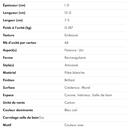
Épaisseur (cm)
1.0
Longueur (cm)
15.0
Largeur (cm)
7.5
Poids à l'unité (kg)
0.187
Texture
Embossé
Nb d'unité par carton
64
Aspect(s)
Faïence, Uni
Forme
Rectangulaire
Style(s)
Artisanal
Matériel
Pâte blanche
Finition
Brillant
Surface
Crédence, Mural
Espace
Cuisine
, Intérieur, Salle de bain
Unité de vente
Carton
Couleur dominante
Bleu ciel
Carrelage salle de bain
Oui
Motif
Couleur unie