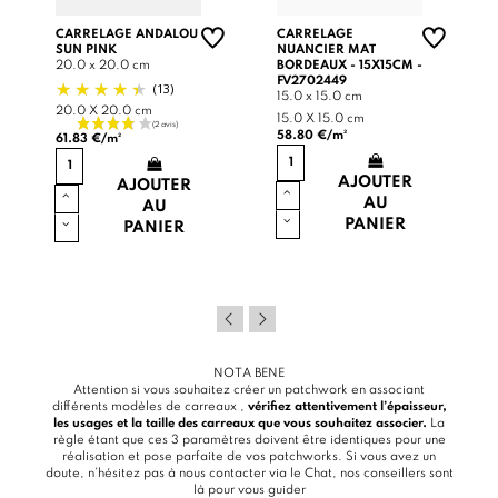
CARRELAGE ANDALOU
CARRELAGE
SUN PINK
NUANCIER MAT
20.0 x 20.0 cm
BORDEAUX - 15X15CM -
FV2702449
(13)
15.0 x 15.0 cm
20.0 X 20.0 cm
15.0 X 15.0 cm
58.80 €/m²
61.83 €/m²
AJOUTER
AJOUTER
AU
AU
PANIER
PANIER
NOTA BENE
Attention si vous souhaitez créer un patchwork en associant
différents modèles de carreaux ,
vérifiez attentivement l’épaisseur,
les usages et la taille des carreaux que vous souhaitez associer.
La
règle étant que ces 3 paramètres doivent être identiques pour une
réalisation et pose parfaite de vos patchworks. Si vous avez un
doute, n’hésitez pas à nous contacter via le
Chat
, nos conseillers sont
là pour vous guider