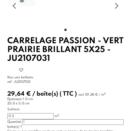
CARRELAGE PASSION - VERT
PRAIRIE BRILLANT 5X25 -
JU2107031
Nos unis brillants
ref:
JU2107031
29,64 €
/
boîte(s)
( TTC )
2
soit
59,28 € / m
Épaisseur
1.0 cm
25.0 x 5.0 cm
Surface:
2
m
Quantité:
boîte(s)
?