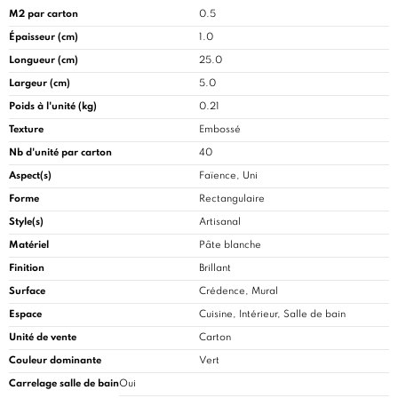
M2 par carton
0.5
Épaisseur (cm)
1.0
Longueur (cm)
25.0
Largeur (cm)
5.0
Poids à l'unité (kg)
0.21
Texture
Embossé
Nb d'unité par carton
40
Aspect(s)
Faïence, Uni
Forme
Rectangulaire
Style(s)
Artisanal
Matériel
Pâte blanche
Finition
Brillant
Surface
Crédence, Mural
Espace
Cuisine
, Intérieur, Salle de bain
Unité de vente
Carton
Couleur dominante
Vert
Carrelage salle de bain
Oui