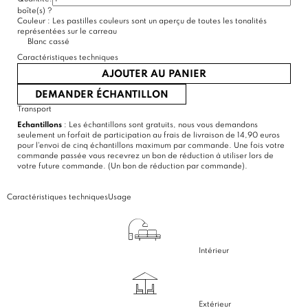
boîte(s)
?
(2 avis)
Couleur :
Les pastilles couleurs sont un aperçu de toutes les tonalités
représentées sur le carreau
Blanc cassé
Caractéristiques techniques
AJOUTER AU PANIER
DEMANDER ÉCHANTILLON
Transport
Echantillons
: Les échantillons sont gratuits, nous vous demandons
seulement un forfait de participation au frais de livraison de 14,90 euros
pour l'envoi de cinq échantillons maximum par commande. Une fois votre
commande passée vous recevrez un bon de réduction à utiliser lors de
votre future commande. (Un bon de réduction par commande).
Caractéristiques techniques
Usage
Intérieur
Extérieur