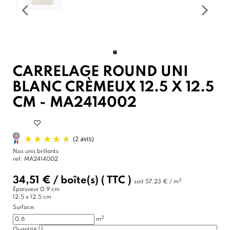
CARRELAGE ROUND UNI
BLANC CRÈMEUX 12.5 X 12.5
CM - MA2414002
Nos unis brillants
ref:
MA2414002
34,51 €
/
boîte(s)
( TTC )
2
soit
57,23 € / m
Épaisseur
0.9 cm
12.5 x 12.5 cm
Surface:
2
m
Quantité: