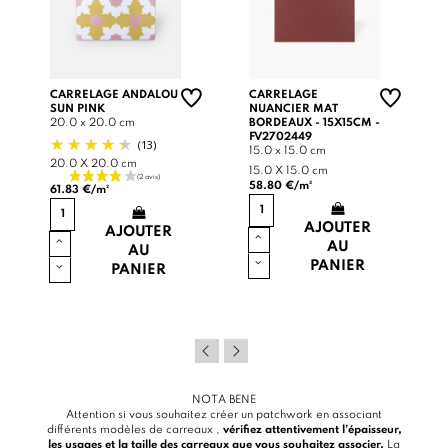
CARRELAGE ANDALOU
CARRELAGE
SUN PINK
NUANCIER MAT
20.0 x 20.0 cm
BORDEAUX - 15X15CM -
FV2702449
(13)
15.0 x 15.0 cm
20.0 X 20.0 cm
15.0 X 15.0 cm
58.80 €/m²
61.83 €/m²
AJOUTER
AJOUTER
AU
AU
PANIER
PANIER
NOTA BENE
Attention si vous souhaitez créer un patchwork en associant
différents modèles de carreaux ,
vérifiez attentivement l’épaisseur,
les usages et la taille des carreaux que vous souhaitez associer.
La