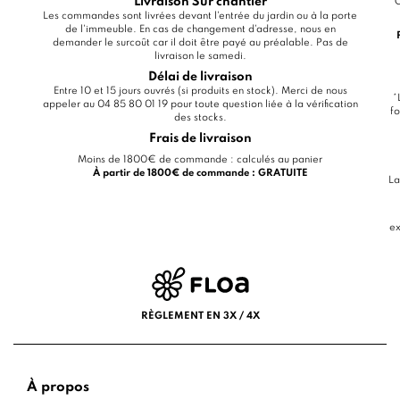
Livraison Sur chantier
C
Les commandes sont livrées devant l'entrée du jardin ou à la porte
de l'immeuble. En cas de changement d'adresse, nous en
demander le surcoût car il doit être payé au préalable. Pas de
livraison le samedi.
Délai de livraison
Entre 10 et 15 jours ouvrés (si produits en stock). Merci de nous
*
appeler au 04 85 80 01 19 pour toute question liée à la vérification
fo
des stocks.
Frais de livraison
Moins de 1800€ de commande : calculés au panier
À partir de 1800€ de commande : GRATUITE
La
ex
RÈGLEMENT EN 3X / 4X
À propos