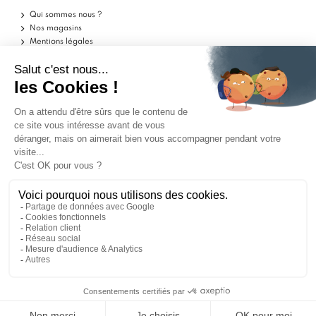
Qui sommes nous ?
Nos magasins
Mentions légales
Conditions d'utilisation
Politique de confidentialité
Aide
Echantillons
Livraisons
Retours
FAQ
Contactez-nous
Blog
Marchand approuvé par la Société des Avis Garantis,
cliquez ici pour vérifier
.
ILS PARLENT DE NOUS
9
9
/10
/10
1562 avis
1562 avis