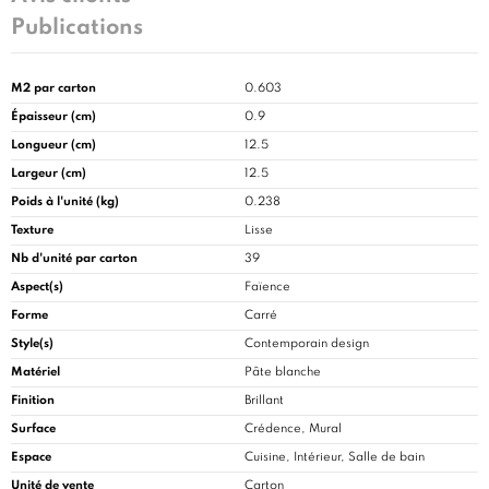
Publications
M2 par carton
0.603
Épaisseur (cm)
0.9
Longueur (cm)
12.5
Largeur (cm)
12.5
Poids à l'unité (kg)
0.238
Texture
Lisse
Nb d'unité par carton
39
Aspect(s)
Faïence
Forme
Carré
Style(s)
Contemporain design
Matériel
Pâte blanche
Finition
Brillant
Surface
Crédence, Mural
Espace
Cuisine
, Intérieur, Salle de bain
Unité de vente
Carton