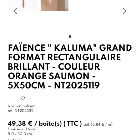
FAÏENCE " KALUMA" GRAND
FORMAT RECTANGULAIRE
BRILLANT - COULEUR
ORANGE SAUMON -
5X50CM - NT2025119
Nos unis brillants
ref:
NT2025119
49,38 €
/
boîte(s)
( TTC )
2
soit
65,84 € / m
Épaisseur
0.9 cm
5.0 x 50.0 cm