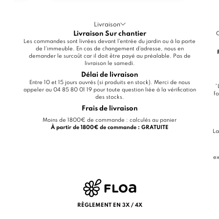
Livraison
Livraison Sur chantier
C
Les commandes sont livrées devant l'entrée du jardin ou à la porte
de l'immeuble. En cas de changement d'adresse, nous en
demander le surcoût car il doit être payé au préalable. Pas de
livraison le samedi.
Délai de livraison
Entre 10 et 15 jours ouvrés (si produits en stock). Merci de nous
*
appeler au 04 85 80 01 19 pour toute question liée à la vérification
fo
des stocks.
Frais de livraison
Moins de 1800€ de commande : calculés au panier
À partir de 1800€ de commande : GRATUITE
La
ex
RÈGLEMENT EN 3X / 4X