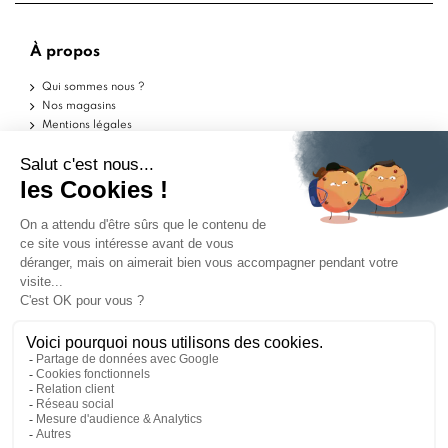
À propos
Qui sommes nous ?
Nos magasins
Mentions légales
Conditions d'utilisation
Politique de confidentialité
Aide
Echantillons
Livraisons
Retours
FAQ
Contactez-nous
Blog
Marchand approuvé par la Société des Avis Garantis,
cliquez ici pour vérifier
.
ILS PARLENT DE NOUS