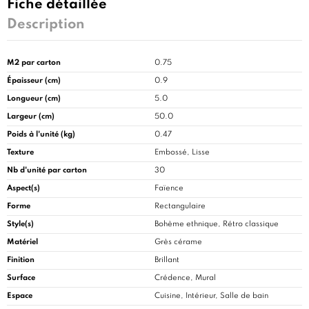
Fiche détaillée
Description
M2 par carton
0.75
Épaisseur (cm)
0.9
Longueur (cm)
5.0
Largeur (cm)
50.0
Poids à l'unité (kg)
0.47
Texture
Embossé, Lisse
Nb d'unité par carton
30
Aspect(s)
Faïence
Forme
Rectangulaire
Style(s)
Bohème ethnique, Rétro classique
Matériel
Grès cérame
Finition
Brillant
Surface
Crédence, Mural
Espace
Cuisine
, Intérieur, Salle de bain