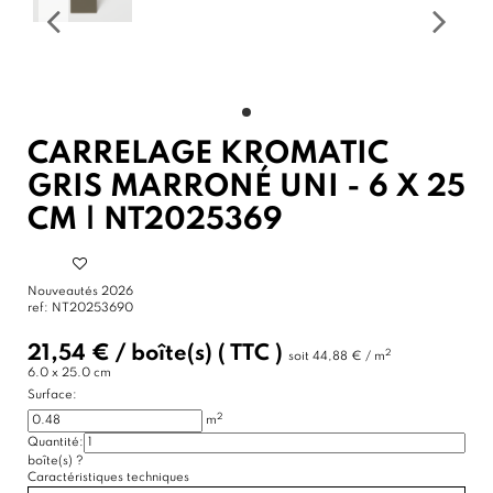
CARRELAGE KROMATIC
GRIS MARRONÉ UNI - 6 X 25
CM | NT2025369
Nouveautés 2026
ref:
NT20253690
21,54 €
/
boîte(s)
( TTC )
2
soit
44,88 € / m
6.0 x 25.0 cm
Surface:
2
m
Quantité:
boîte(s)
?
Caractéristiques techniques