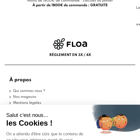
Moins de 1800€ de commande : calculés au panier
À partir de 1800€ de commande : GRATUITE
La
ex
RÈGLEMENT EN 3X / 4X
À propos
Qui sommes nous ?
Nos magasins
Mentions légales
Conditions d'utilisation
Politique de confidentialité
Aide
Echantillons
Livraisons