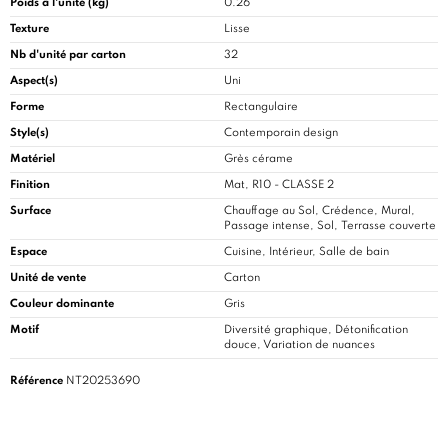
Poids à l'unité (kg)
0.26
Texture
Lisse
Nb d'unité par carton
32
Aspect(s)
Uni
Forme
Rectangulaire
Style(s)
Contemporain design
Matériel
Grès cérame
Finition
Mat, R10 - CLASSE 2
Surface
Chauffage au Sol, Crédence, Mural,
Passage intense, Sol, Terrasse couverte
Espace
Cuisine
, Intérieur, Salle de bain
Unité de vente
Carton
Couleur dominante
Gris
Motif
Diversité graphique, Détonification
douce, Variation de nuances
Référence
NT20253690