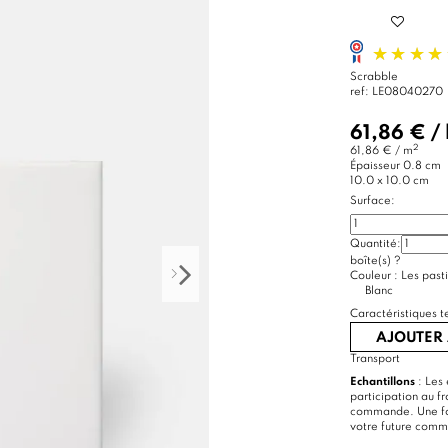
Scrabble
ref:
LE08040270
61,86 €
/
2
61,86 € / m
Épaisseur
0.8 cm
10.0 x 10.0 cm
Surface:
Quantité:
boîte(s)
?
Couleur :
Les pasti
Blanc
Caractéristiques t
AJOUTER 
Transport
Echantillons
: Les 
participation au f
commande. Une foi
votre future com