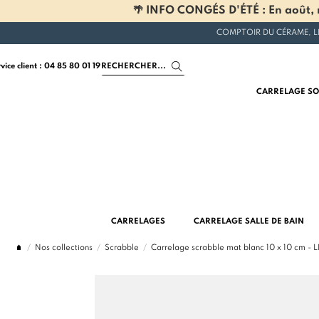
🌴 INFO CONGÉS D'ÉTÉ : En août, n
COMPTOIR DU CÉRAME, L
rvice client : 04 85 80 01 19
CARRELAGE SO
CARRELAGES
CARRELAGE SALLE DE BAIN
Nos collections
Scrabble
Carrelage scrabble mat blanc 10 x 10 cm -