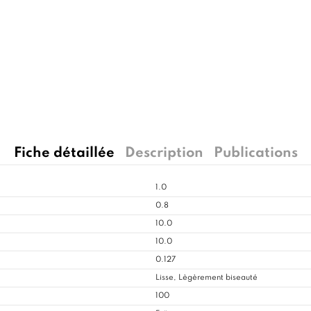
Fiche détaillée
Description
Publications
1.0
0.8
10.0
10.0
0.127
Lisse, Lègèrement biseauté
100