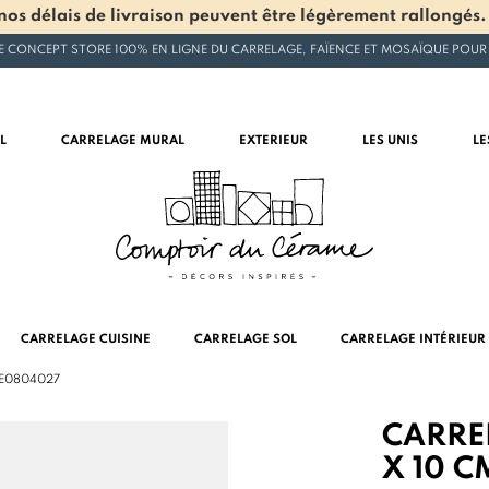
os délais de livraison peuvent être légèrement rallongés.
E CONCEPT STORE 100% EN LIGNE DU CARRELAGE, FAÏENCE ET MOSAÏQUE POUR
L
CARRELAGE MURAL
EXTERIEUR
LES UNIS
LE
CARRELAGE CUISINE
CARRELAGE SOL
CARRELAGE INTÉRIEUR
 LE0804027
CARRE
X 10 C