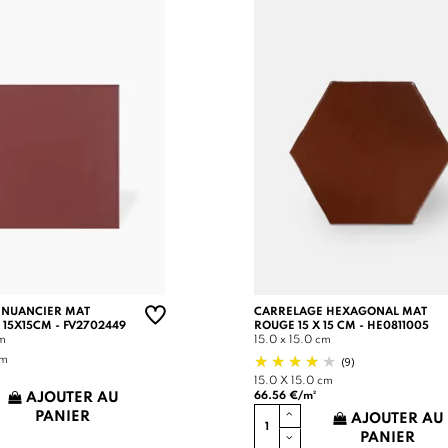
 NUANCIER MAT
CARRELAGE HEXAGONAL MAT
 15X15CM - FV2702449
ROUGE 15 X 15 CM - HE0811005
cm
15.0 x 15.0 cm
(9)
cm
15.0 X 15.0 cm
66.56 €/m²
AJOUTER AU
PANIER
AJOUTER AU
PANIER