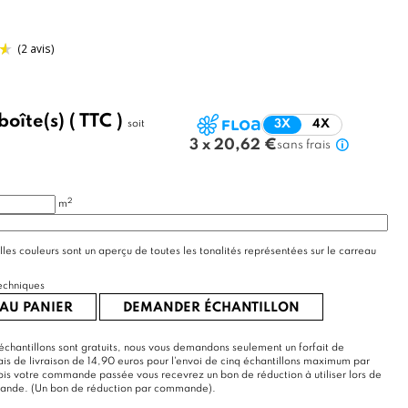
boîte(s)
( TTC )
soit
3X
4X
(2 avis)
3 x 20,62 €
sans frais
2
m
lles couleurs sont un aperçu de toutes les tonalités représentées sur le carreau
echniques
AU PANIER
DEMANDER ÉCHANTILLON
échantillons sont gratuits, nous vous demandons seulement un forfait de
rais de livraison de 14,90 euros pour l'envoi de cinq échantillons maximum par
s votre commande passée vous recevrez un bon de réduction à utiliser lors de
mande. (Un bon de réduction par commande).