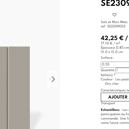
SE230
Sols et Murs Mats
ref:
SE2309033
42,25 €
2
77,10 € / m
Épaisseur
0.85 cm
15.0 x 15.0 cm
Surface:
Quantité:
boîte(s)
?
Couleur :
Les pasti
Gris clair
Caractéristiques t
AJOUTER 
Transport
Echantillons
: Les 
participation au f
commande. Une foi
votre future com