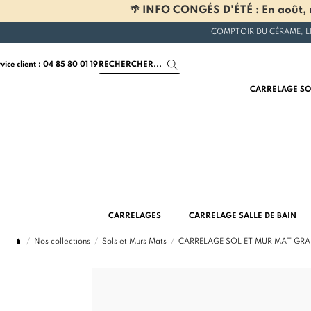
🌴 INFO CONGÉS D'ÉTÉ : En août, n
COMPTOIR DU CÉRAME, L
rvice client : 04 85 80 01 19
CARRELAGE SO
CARRELAGES
CARRELAGE SALLE DE BAIN
Nos collections
Sols et Murs Mats
CARRELAGE SOL ET MUR MAT GRAN