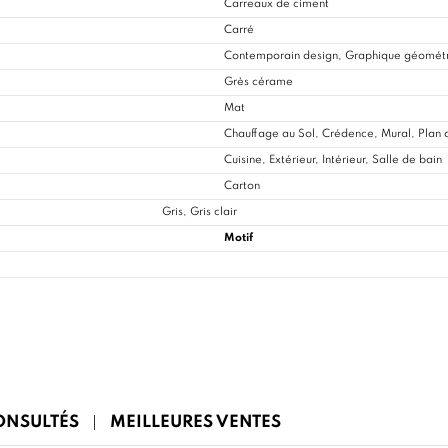
Carreaux de ciment
Carré
Contemporain design, Graphique géomét
Grès cérame
Mat
Chauffage au Sol, Crédence, Mural, Plan d
Cuisine
, Extérieur, Intérieur, Salle de bain
Carton
Gris, Gris clair
Motif
CONSULTÉS
MEILLEURES VENTES