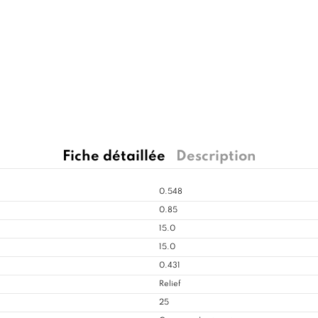
Fiche détaillée
Description
0.548
0.85
15.0
15.0
0.431
Relief
25