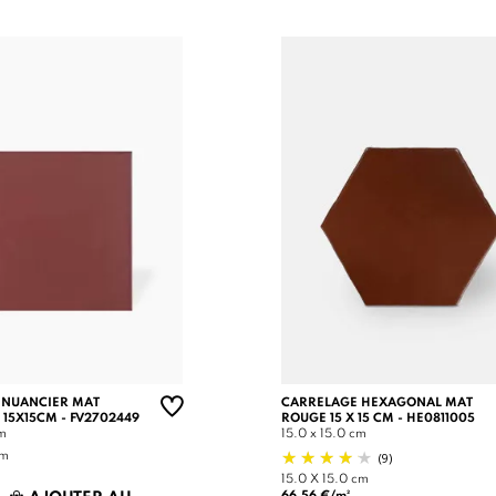
 NUANCIER MAT
CARRELAGE HEXAGONAL MAT
 15X15CM - FV2702449
ROUGE 15 X 15 CM - HE0811005
cm
15.0 x 15.0 cm
(9)
cm
15.0 X 15.0 cm