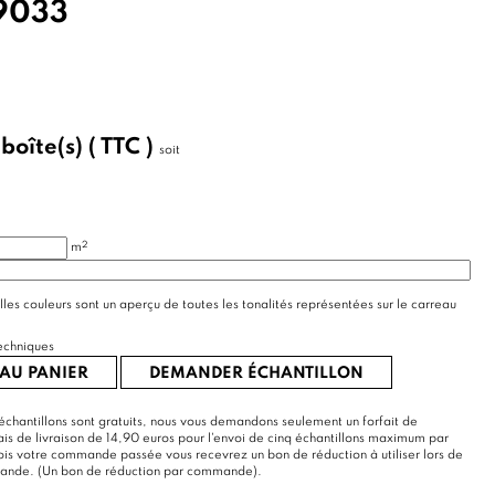
9033
/
boîte(s)
( TTC )
soit
2
m
lles couleurs sont un aperçu de toutes les tonalités représentées sur le carreau
echniques
AU PANIER
DEMANDER ÉCHANTILLON
échantillons sont gratuits, nous vous demandons seulement un forfait de
rais de livraison de 14,90 euros pour l'envoi de cinq échantillons maximum par
s votre commande passée vous recevrez un bon de réduction à utiliser lors de
mande. (Un bon de réduction par commande).