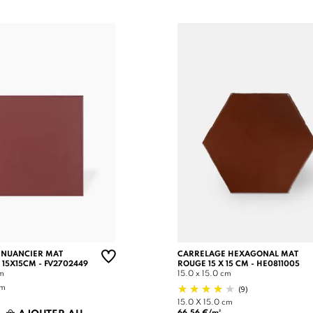
 NUANCIER MAT
CARRELAGE HEXAGONAL MAT
 15X15CM - FV2702449
ROUGE 15 X 15 CM - HE0811005
cm
15.0 x 15.0 cm
(9)
cm
15.0 X 15.0 cm