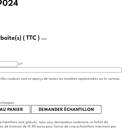
9024
/
boîte(s)
( TTC )
soit
2
m
illes couleurs sont un aperçu de toutes les tonalités représentées sur le carreau
echniques
AU PANIER
DEMANDER ÉCHANTILLON
échantillons sont gratuits, nous vous demandons seulement un forfait de
rais de livraison de 14,90 euros pour l'envoi de cinq échantillons maximum par