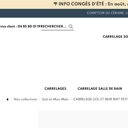
🌴 INFO CONGÉS D'ÉTÉ : En août, n
COMPTOIR DU CÉRAME, L
rvice client : 04 85 80 01 19
CARRELAGE SO
CARRELAGES
CARRELAGE SALLE DE BAIN
Nos collections
Sols et Murs Mats
CARRELAGE SOL ET MUR MAT PETI