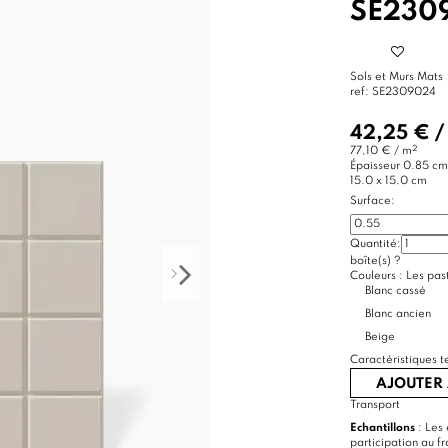
SE230
Sols et Murs Mats
ref:
SE2309024
42,25 €
2
77,10 € / m
Épaisseur
0.85 cm
15.0 x 15.0 cm
Surface:
Quantité:
boîte(s)
?
Couleurs :
Les past
Blanc cassé
Blanc ancien
Beige
Caractéristiques t
AJOUTER 
Transport
Echantillons
: Les 
participation au f