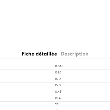
Fiche détaillée
Description
0.548
0.85
15.0
15.0
0.431
Relief
25