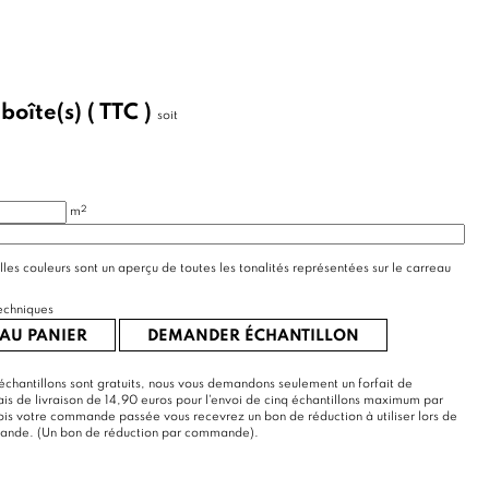
/
boîte(s)
( TTC )
soit
2
m
lles couleurs sont un aperçu de toutes les tonalités représentées sur le carreau
echniques
AU PANIER
DEMANDER ÉCHANTILLON
échantillons sont gratuits, nous vous demandons seulement un forfait de
rais de livraison de 14,90 euros pour l'envoi de cinq échantillons maximum par
s votre commande passée vous recevrez un bon de réduction à utiliser lors de
mande. (Un bon de réduction par commande).