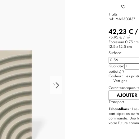
Traits
ref:
MA2303137
42,23 €
2
75,95 € / m
Épaisseur
0.75 cm
12.5 x 12.5 cm
Surface:
Quantité:
boîte(s)
?
Couleur :
Les pasti
Vert gris
Caractéristiques t
AJOUTER 
Transport
Echantillons
: Les 
participation au f
commande. Une foi
votre future com