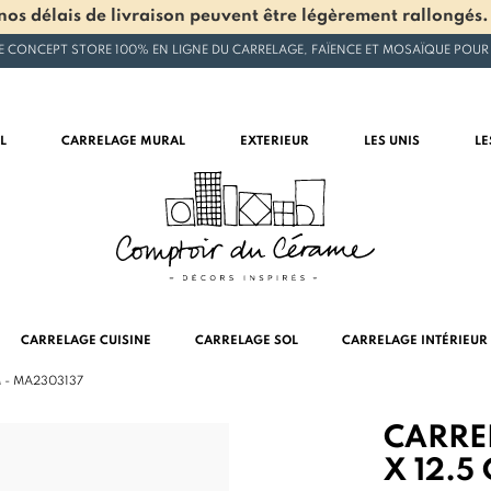
os délais de livraison peuvent être légèrement rallongés.
E CONCEPT STORE 100% EN LIGNE DU CARRELAGE, FAÏENCE ET MOSAÏQUE POUR
L
CARRELAGE MURAL
EXTERIEUR
LES UNIS
LE
CARRELAGE CUISINE
CARRELAGE SOL
CARRELAGE INTÉRIEUR
 - MA2303137
CARRE
X 12.5