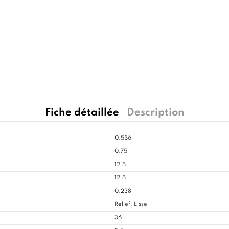
Fiche détaillée
Description
0.556
0.75
12.5
12.5
0.238
Relief; Lisse
36