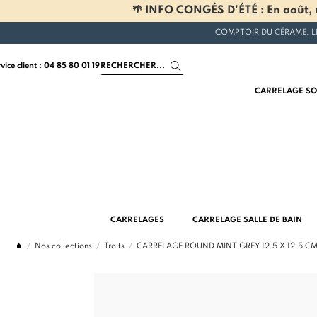
🌴 INFO CONGÉS D'ÉTÉ : En août, n
COMPTOIR DU CÉRAME, L
rvice client : 04 85 80 01 19
CARRELAGE SO
CARRELAGES
CARRELAGE SALLE DE BAIN
Nos collections
Traits
CARRELAGE ROUND MINT GREY 12.5 X 12.5 CM