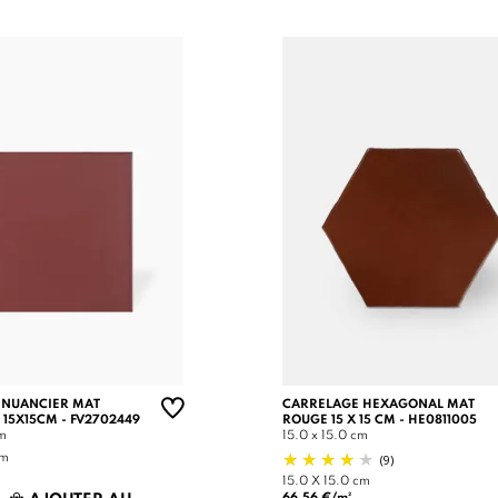
 NUANCIER MAT
CARRELAGE HEXAGONAL MAT
 15X15CM - FV2702449
ROUGE 15 X 15 CM - HE0811005
cm
15.0 x 15.0 cm
(9)
cm
15.0 X 15.0 cm